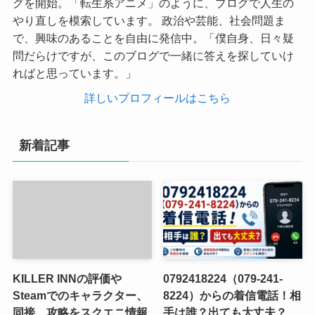
グを開始。「転生系アニメ」のように、ブログで人生の
やり直しを模索しています。 政治や芸能、社会問題ま
で、興味のあることを自由に発信中。「僕自身、日々疑
問だらけですが、このブログで一緒に答えを探していけ
ればと思っています。」
詳しいプロフィールはこちら
新着記事
KILLER INNの評価や
0792418224（079-241-
Steamでのキャラクター、
8224）からの着信電話！相
同接、攻略をスクエニ情報
手は誰？出ても大丈夫？