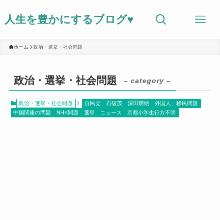
人生を豊かにするブログ♥
ホーム
政治・選挙・社会問題
政治・選挙・社会問題
– category –
政治・選挙・社会問題
自民党
石破茂
深田萌絵
外国人、移民問題
中国関連の問題
NHK問題
選挙
ニュース
京都小学生行方不明