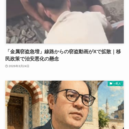
「金属窃盗急増」線路からの窃盗動画がXで拡散｜移
民政策で治安悪化の懸念
2026年3月24日
一般人