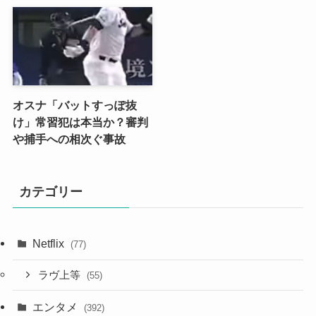
オスナ「バットすっぽ抜
け」常習犯は本当か？審判
や捕手への相次ぐ事故
カテゴリー
Netflix
(77)
ラヴ上等
(55)
エンタメ
(392)