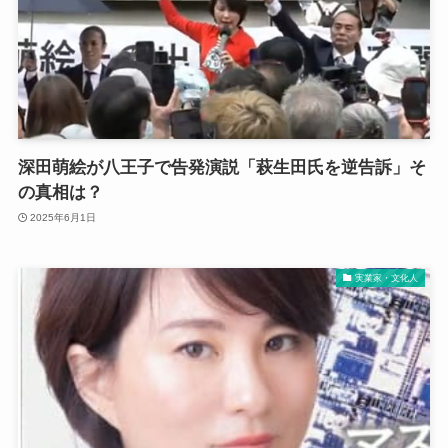
深田萌絵が八王子で告発演説「萩生田氏を逆告訴」そ
の真相は？
2025年6月1日
実業家・文化人