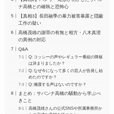
ナ高橋との確執と恐怖心
【真相3】長田融季の暴力被害暴露と隠蔽
工作の疑い
高橋茂雄の謝罪の有無と相方・八木真澄
の異例の対応
Q&A
Q: コッシーの声やレギュラー番組の降板
は決まりましたか？
Q: なぜ今になって多くの芸人が告発し始
めたのですか？
Q: 擁護する声はないのですか？
まとめ：サバンナ高橋の騒動から学ぶべ
きこと
高橋茂雄さんの公式SNSや所属事務所か