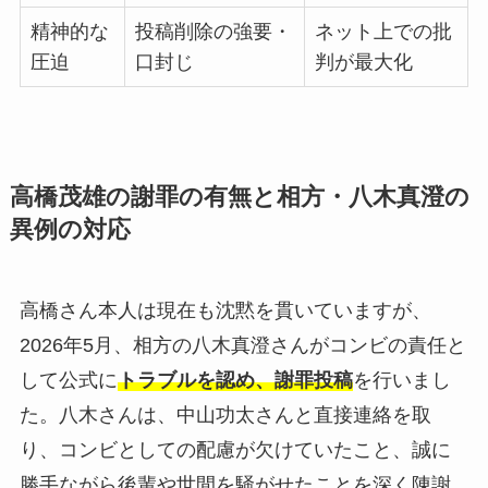
精神的な
投稿削除の強要・
ネット上での批
圧迫
口封じ
判が最大化
高橋茂雄の謝罪の有無と相方・八木真澄の
異例の対応
高橋さん本人は現在も沈黙を貫いていますが、
2026年5月、相方の八木真澄さんがコンビの責任と
して公式に
トラブルを認め、謝罪投稿
を行いまし
た。八木さんは、中山功太さんと直接連絡を取
り、コンビとしての配慮が欠けていたこと、誠に
勝手ながら後輩や世間を騒がせたことを深く陳謝