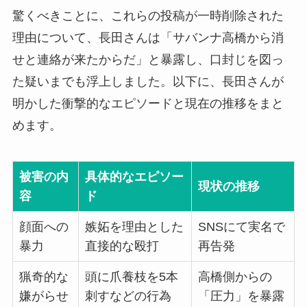
驚くべきことに、これらの投稿が一時削除された
理由について、長田さんは「サバンナ高橋から消
せと連絡が来たからだ」と暴露し、口封じを図っ
た疑いまでも浮上しました。以下に、長田さんが
明かした衝撃的なエピソードと現在の推移をまと
めます。
被害の内
具体的なエピソー
現状の推移
容
ド
顔面への
嫉妬を理由とした
SNSにて実名で
暴力
直接的な殴打
再告発
猟奇的な
頭に爪養枝を5本
高橋側からの
嫌がらせ
刺すなどの行為
「圧力」を暴露