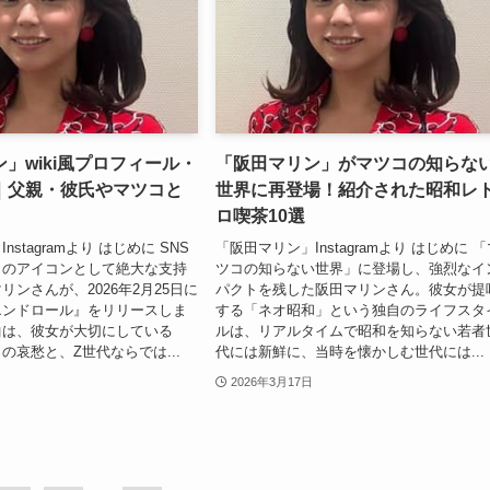
」wiki風プロフィール・
「阪田マリン」がマツコの知らな
｜父親・彼氏やマツコと
世界に再登場！紹介された昭和レ
ロ喫茶10選
stagramより はじめに SNS
「阪田マリン」Instagramより はじめに 
」のアイコンとして絶大な支持
ツコの知らない世界」に登場し、強烈なイ
リンさんが、2026年2月25日に
パクトを残した阪田マリンさん。彼女が提
エンドロール』をリリースしま
する「ネオ昭和」という独自のライフスタ
曲は、彼女が大切にしている
ルは、リアルタイムで昭和を知らない若者
の哀愁と、Z世代ならでは...
代には新鮮に、当時を懐かしむ世代には...
2026年3月17日