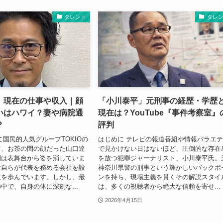
タレント
タレ
」現在の仕事や収入｜顔
「小川泰平」元刑事の経歴・学歴
いはハワイ？妻や病院通
現在は？YouTube『事件考察室』
？
評判
て国民的人気グループTOKIOの
はじめに テレビの報道番組や情報バラエ
て、お茶の間の顔だった山口達
で見かけない日はないほど、圧倒的な存在
期は表舞台から姿を消していま
を放つ犯罪ジャーナリスト、小川泰平氏。
は自らが代表を務める会社を設
神奈川県警の刑事という輝かしいバックボ
道を歩んでいます。しかし、最
ンを持ち、現場主義を貫くその解説スタイ
中で、自身の体に深刻な...
は、多くの視聴者から絶大な信頼を寄せ...
2026年4月15日