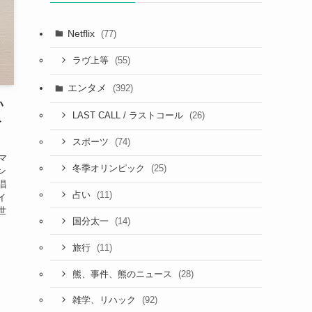
Netflix
(77)
(55)
ラヴ上等
エンタメ
(392)
い
(26)
LAST CALL / ラストコール
ト
(74)
スポーツ
「マ
(25)
冬季オリンピック
ン
唱
(11)
占い
イ
世
(14)
国分太一
(11)
旅行
(28)
熊、事件、熊のニュース
(92)
雑学、リハック