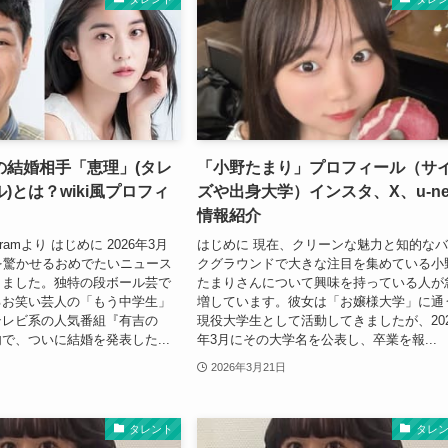
の結婚相手「恵理」(タレ
「小野たまり」プロフィール（サ
)とは？wiki風プロフィ
ズや出身大学）インスタ、X、u-ne
情報紹介
gramより はじめに 2026年3月
はじめに 現在、クリーンな魅力と知的な
を驚かせるおめでたいニュース
クグラウンドで大きな注目を集めている小
きました。独特の段ボール芸で
たまりさんについて興味を持っている人が
るお笑い芸人の「もう中学生」
増しています。彼女は「お嬢様大学」に通
テレビ系の人気番組『有吉の
現役大学生として活動してきましたが、202
で、ついに結婚を発表した...
年3月にその大学名を公表し、卒業を報...
2026年3月21日
タレント
タレ