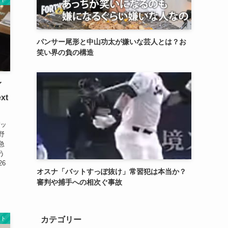
パンサー尾形と中山功太が嫌いな芸人とは？お
笑い界の負の構造
イ
xt
バッ
野
急
う
6
オスナ「バットすっぽ抜け」常習犯は本当か？
審判や捕手への相次ぐ事故
ント
カテゴリー