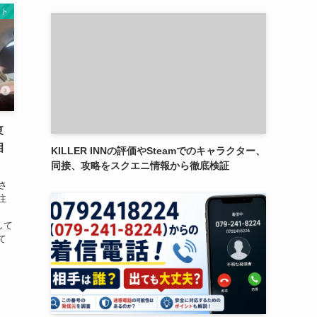
ント
東
相
KILLER INNの評価やSteamでのキャラクター、
同接、攻略をスクエニ情報から徹底検証
練さ
注
して
て