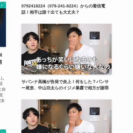
ント
0792418224（079-241-8224）からの着信電
話！相手は誰？出ても大丈夫？
4
調
親し
サバンナ高橋が告発で炎上！何をした？パンサ
活
ー尾形、中山功太らのイジメ暴露で相方が謝罪
に自
交
彼女
ント