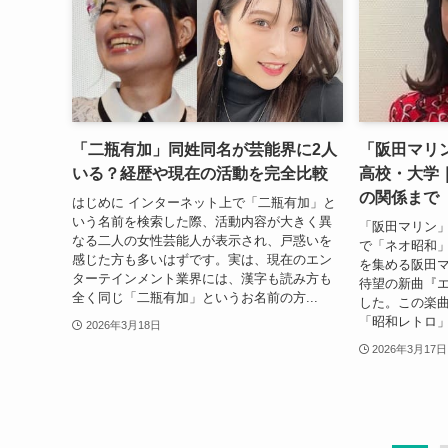
「二瓶有加」同姓同名が芸能界に2人
「阪田マリン
いる？経歴や現在の活動を完全比較
高校・大学
の関係まで
はじめに インターネット上で「二瓶有加」と
いう名前を検索した際、活動内容が大きく異
「阪田マリン」In
なる二人の女性芸能人が表示され、戸惑いを
で「ネオ昭和
感じた方も多いはずです。実は、現在のエン
を集める阪田マ
ターテインメント業界には、漢字も読み方も
待望の新曲『
全く同じ「二瓶有加」というお名前の方...
した。この楽
「昭和レトロ」
2026年3月18日
2026年3月17日