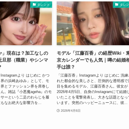
タレント
タレ
か」現在は？加工なしの
モデル「江藤百香」の経歴Wiki・
元旦那（職業）やシンマ
京カレンダーでも人気｜噂の結婚
？
手は誰？
nstagramより はじめに かつ
「江藤百香」Instagramより はじめに 洗
ト界の浜崎あゆみ」として、モ
れた都会的な美しさと、圧倒的な透明感で
ツ界とファッション界を席巻し
目を集めるモデル、江藤百香さん。彼女が
ん。雑誌『小悪魔ageha』のモ
2026年4月5日、自身のInstagramにて結婚
ーサーという二足のわらじを履
いたことを電撃発表し、大きな話題となっ
もなお絶大な影響力を...
います。突然のハッピーニュースに、彼...
2026年4月6日