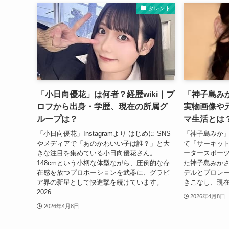
タレント
「小日向優花」は何者？経歴wiki｜プ
「神子島み
ロフから出身・学歴、現在の所属グ
実物画像や
ループは？
マ生活とは
「小日向優花」Instagramより はじめに SNS
「神子島みか」I
やメディアで「あのかわいい子は誰？」と大
て「サーキッ
きな注目を集めている小日向優花さん。
ータースポー
148cmという小柄な体型ながら、圧倒的な存
た神子島みかさ
在感を放つプロポーションを武器に、グラビ
デルとプロレ
ア界の新星として快進撃を続けています。
きこなし、現在
2026...
2026年4月8日
2026年4月8日