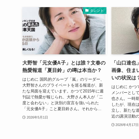
タレント
大野智「元女優A子」とは誰？文春の
「山口達也
熱愛報道「夏目鈴」の噂は本当か？
画像、住ま
いの状況は
はじめに 国民的グループ「嵐」のリーダー、
大野智さんのプライベートを巡る報道が、新
はじめに かつ
たな局面を迎えています。かつて2015年に週
メンバーとし
刊誌で熱愛が報じられ、大野さん本人が「二
也さん。一時
度と会わない」と決別の宣言を強いられた
したが、現在
「元女優A子」こと夏目鈴さん。それから...
立し、新たな
近の講演活動の
2026年5月1日
2026年4月17日