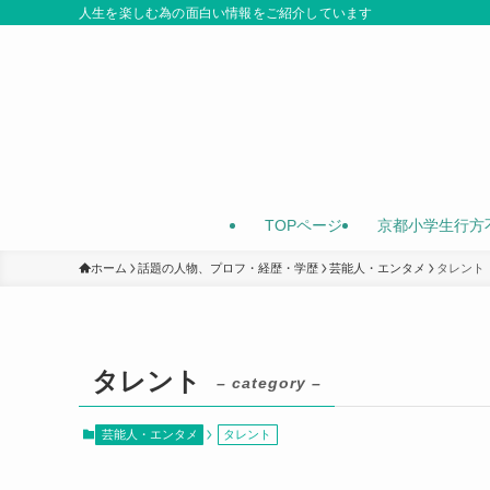
人生を楽しむ為の面白い情報をご紹介しています
TOPページ
京都小学生行方
ホーム
話題の人物、プロフ・経歴・学歴
芸能人・エンタメ
タレント
タレント
– category –
芸能人・エンタメ
タレント