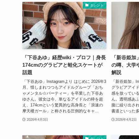
タレント
「下谷あゆ」経歴wiki・プロフ｜身長
「新谷姫加」
174cmのグラビアと蛙化スケートが
の噂、大学
話題
解説
「下谷あゆ」Instagramより はじめに 2026年3
「新谷姫加」In
月、惜しまれつつもアイドルグループ「おち
グラビアアイ
ゃメンタル☆パーティー」を卒業した下谷あ
感を放っている
ゆさん。彼女は今、単なるアイドルの枠を超
ん。透明感あ
え、174cmという驚異的な高身長と「浪速の
腹に繰り出さ
摩天楼ガール」と称される圧倒的なキャ...
書道といった多
2026年4月3日
2026年4月2日
タレント