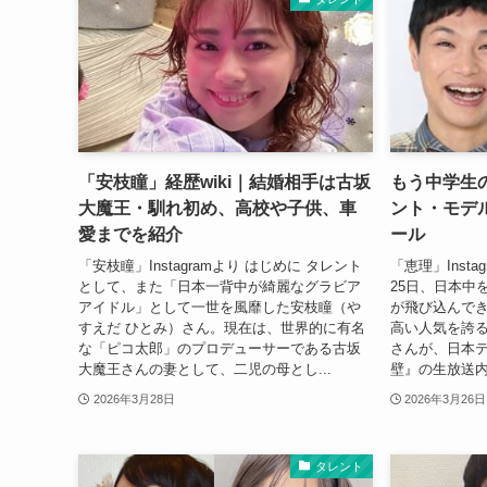
「安枝瞳」経歴wiki｜結婚相手は古坂
もう中学生
大魔王・馴れ初め、高校や子供、車
ント・モデル
愛までを紹介
ール
「安枝瞳」Instagramより はじめに タレント
「恵理」Insta
として、また「日本一背中が綺麗なグラビア
25日、日本中
アイドル」として一世を風靡した安枝瞳（や
が飛び込んで
すえだ ひとみ）さん。現在は、世界的に有名
高い人気を誇
な「ピコ太郎」のプロデューサーである古坂
さんが、日本
大魔王さんの妻として、二児の母とし...
壁』の生放送内
2026年3月28日
2026年3月26日
タレント