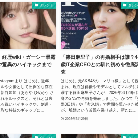
タレント
タレ
経歴wiki・ガーシー暴露
「篠田麻里子」の再婚相手は誰？4
や驚異のハイキックまで
歳IT企業CEOとの馴れ初めを徹底
査
stagramより はじめに 近年、
はじめに 元AKB48の「マリコ様」として
ドルや女優として圧倒的な存在
まれ、現在は俳優やモデルとしてマルチに
新谷姫加（あらや ひめか）さ
躍する篠田麻里子さんが、2026年3月29日
ふれるルックスと、それとは裏
身のSNSで再婚を発表しました。かつて「
れる鋭いハイキックや、剣道・
際0日婚」や「玄米婚」で世間を驚かせた
彩な特技のギャップに...
が、離婚という苦難を乗り越え、新たに...
2026年3月29日
タレント
タレ