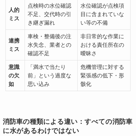
点検時の水位確認
水位確認が点検項
人的
不足、交代時の引
目に含まれていな
ミス
き継ぎ漏れ
い等の不備
車検・整備後の注
非日常的な作業に
連携
水失念、業者との
おける責任所在の
ミス
確認不足
曖昧さ
意識
「満水で当たり
危機管理に対する
の欠
前」という過度な
緊張感の低下・形
如
思い込み
骸化
消防車の種類による違い：すべての消防車
に水があるわけではない