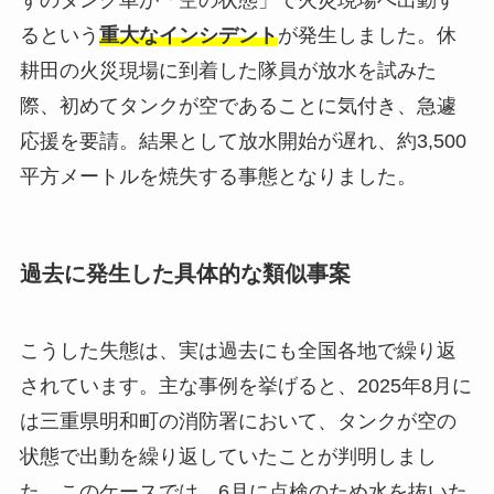
ずのタンク車が「空の状態」で火災現場へ出動す
るという
重大なインシデント
が発生しました。休
耕田の火災現場に到着した隊員が放水を試みた
際、初めてタンクが空であることに気付き、急遽
応援を要請。結果として放水開始が遅れ、約3,500
平方メートルを焼失する事態となりました。
過去に発生した具体的な類似事案
こうした失態は、実は過去にも全国各地で繰り返
されています。主な事例を挙げると、2025年8月に
は三重県明和町の消防署において、タンクが空の
状態で出動を繰り返していたことが判明しまし
た。このケースでは、6月に点検のため水を抜いた