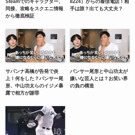
Steamでのキャラクター、
8224）からの着信電話！相
同接、攻略をスクエニ情報
手は誰？出ても大丈夫？
から徹底検証
サバンナ高橋が告発で炎
パンサー尾形と中山功太が
上！何をした？パンサー尾
嫌いな芸人とは？お笑い界
形、中山功太らのイジメ暴
の負の構造
露で相方が謝罪