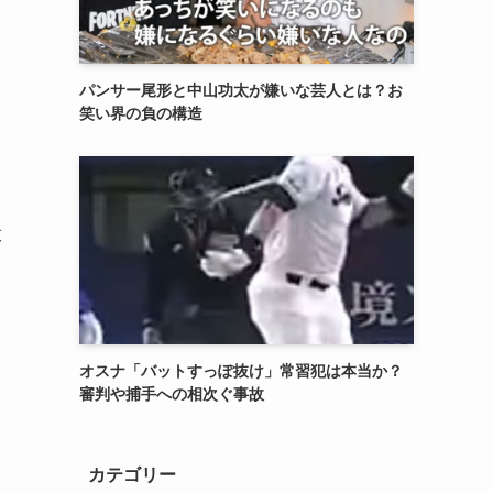
パンサー尾形と中山功太が嫌いな芸人とは？お
笑い界の負の構造
放
交
オスナ「バットすっぽ抜け」常習犯は本当か？
審判や捕手への相次ぐ事故
カテゴリー