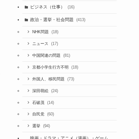
ビジネス（仕事）
(16)
政治・選挙・社会問題
(413)
(18)
NHK問題
(17)
ニュース
(81)
中国関連の問題
(18)
京都小学生行方不明
い
(73)
外国人、移民問題
(24)
深田萌絵
(14)
石破茂
(60)
自民党
(94)
選挙
映画・ドラマ・アニメ（漫画）・ゲーム