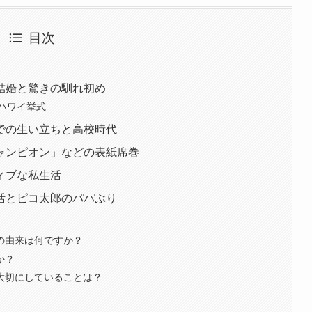
目次
結婚と驚きの馴れ初め
ハワイ挙式
での生い立ちと高校時代
ャンピオン」などの表紙席巻
ィブな私生活
活とピコ太郎のパパぶり
の由来は何ですか？
か？
大切にしていることは？