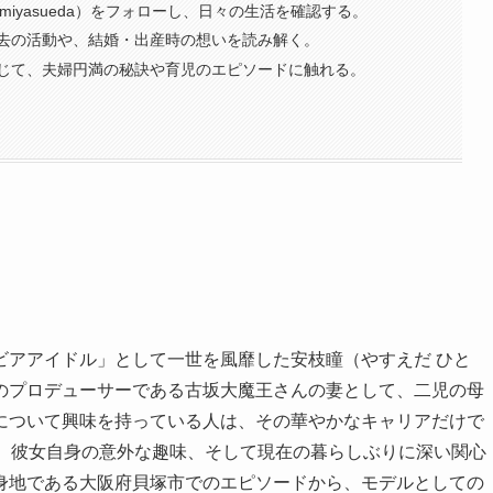
itomiyasueda）をフォローし、日々の生活を確認する。
去の活動や、結婚・出産時の想いを読み解く。
じて、夫婦円満の秘訣や育児のエピソードに触れる。
ビアアイドル」として一世を風靡した安枝瞳（やすえだ ひと
のプロデューサーである古坂大魔王さんの妻として、二児の母
について興味を持っている人は、その華やかなキャリアだけで
や、彼女自身の意外な趣味、そして現在の暮らしぶりに深い関心
身地である大阪府貝塚市でのエピソードから、モデルとしての