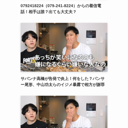
0792418224（079-241-8224）からの着信電
話！相手は誰？出ても大丈夫？
サバンナ高橋が告発で炎上！何をした？パンサ
ー尾形、中山功太らのイジメ暴露で相方が謝罪