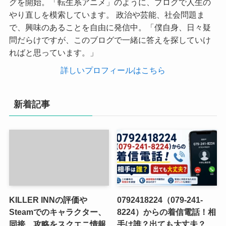
グを開始。「転生系アニメ」のように、ブログで人生の
やり直しを模索しています。 政治や芸能、社会問題ま
で、興味のあることを自由に発信中。「僕自身、日々疑
問だらけですが、このブログで一緒に答えを探していけ
ればと思っています。」
詳しいプロフィールはこちら
新着記事
KILLER INNの評価や
0792418224（079-241-
Steamでのキャラクター、
8224）からの着信電話！相
同接、攻略をスクエニ情報
手は誰？出ても大丈夫？