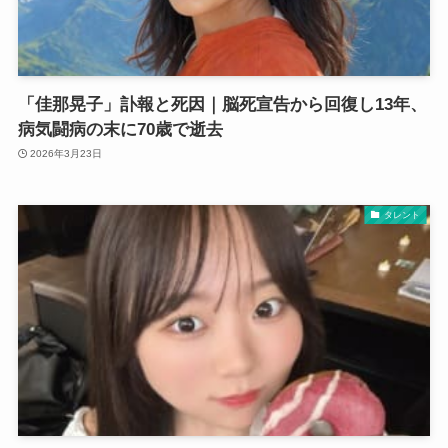
「佳那晃子」訃報と死因｜脳死宣告から回復し13年、
病気闘病の末に70歳で逝去
2026年3月23日
タレント