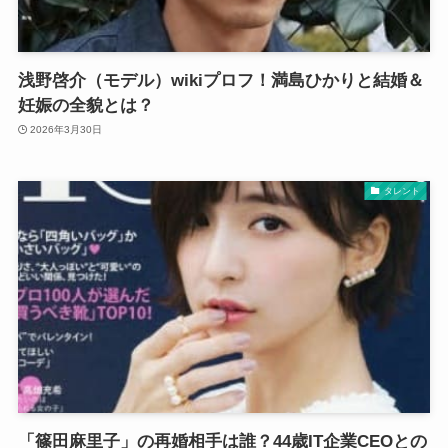
浅野啓介（モデル）wikiプロフ！満島ひかりと結婚＆
妊娠の全貌とは？
2026年3月30日
タレント
「篠田麻里子」の再婚相手は誰？44歳IT企業CEOとの