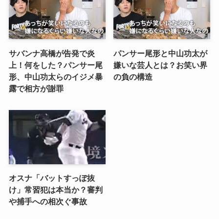
サバンナ高橋が告発で炎
パンサー尾形と中山功太が
上！何をした？パンサー尾
嫌いな芸人とは？お笑い界
形、中山功太らのイジメ暴
の負の構造
露で相方が謝罪
オスナ「バットすっぽ抜
け」常習犯は本当か？審判
や捕手への相次ぐ事故