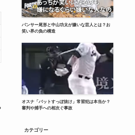
パンサー尾形と中山功太が嫌いな芸人とは？お
笑い界の負の構造
、
オスナ「バットすっぽ抜け」常習犯は本当か？
る
審判や捕手への相次ぐ事故
カテゴリー