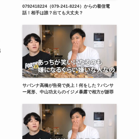
0792418224（079-241-8224）からの着信電
話！相手は誰？出ても大丈夫？
ク
出
サバンナ高橋が告発で炎上！何をした？パンサ
ー尾形、中山功太らのイジメ暴露で相方が謝罪