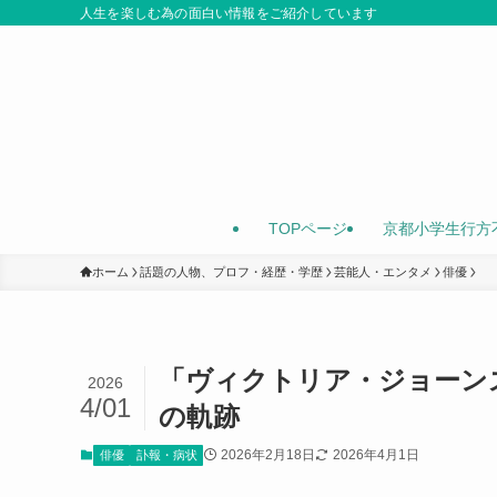
人生を楽しむ為の面白い情報をご紹介しています
TOPページ
京都小学生行方
ホーム
話題の人物、プロフ・経歴・学歴
芸能人・エンタメ
俳優
「ヴィクトリア・ジョーンズ
2026
4/01
の軌跡
2026年2月18日
2026年4月1日
俳優
訃報・病状