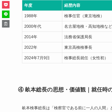
年度
経歴内容
1988年
検事任官（東京地検）
2000年代
名古屋地検・高知地検な
2014年
法務省保護局長
2022年
東京高検検事長
2024年7月9日
検事総長就任（女性初）
④ 畝本総長の思想・価値観｜就任時
畝本検事総長は「検察官である前に一人の人間」