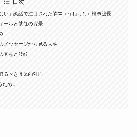
目次
きない」談話で注目された畝本（うねもと）検事総長
フィールと就任の背景
み
時のメッセージから見る人柄
の真意と波紋
が取るべき具体的対応
るために