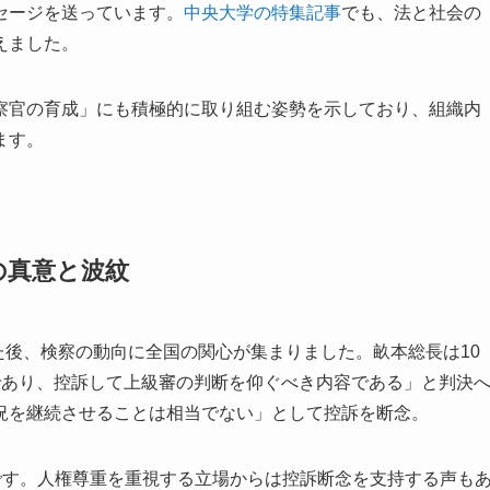
セージを送っています。
中央大学の特集記事
でも、法と社会の
えました。
察官の育成」にも積極的に取り組む姿勢を示しており、組織内
ます。
の真意と波紋
した後、検察の動向に全国の関心が集まりました。畝本総長は10
であり、控訴して上級審の判断を仰ぐべき内容である」と判決
況を継続させることは相当でない」として控訴を断念。
です。人権尊重を重視する立場からは控訴断念を支持する声も