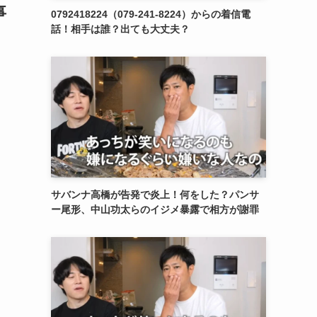
事
0792418224（079-241-8224）からの着信電
話！相手は誰？出ても大丈夫？
サバンナ高橋が告発で炎上！何をした？パンサ
ー尾形、中山功太らのイジメ暴露で相方が謝罪