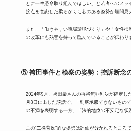
とに一生懸命取り組んでほしい」と若者へのメッ
接点を意識した柔らかくも芯のある姿勢が垣間見
また、「働きやすい職場環境づくり」や「女性検
の改革にも熱意を持って臨んでいることが伝わり
⑤ 袴田事件と検察の姿勢：控訴断念
2024年9月、袴田巖さんの再審無罪判決が確定
月8日に出した談話で、「到底承服できないもの
の不満を表明する一方、「法的地位の不安定な状
この“二律背反”的な姿勢は評価が分かれるところ