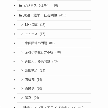
ビジネス（仕事）
(16)
政治・選挙・社会問題
(413)
(18)
NHK問題
(17)
ニュース
(81)
中国関連の問題
(18)
京都小学生行方不明
(73)
外国人、移民問題
(24)
深田萌絵
(14)
石破茂
へ
(60)
自民党
(94)
選挙
あ
映画・ドラマ・アニメ（漫画）・ゲーム