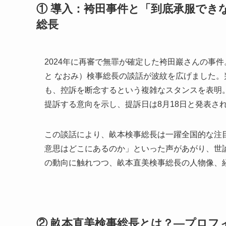
① 導入：袴田事件と「到底承服でき
総長
2024年に再審で無罪が確定した袴田巖さんの事
と なおみ）検事総長の談話が波紋を広げました
も、控訴を断念するという複雑なスタンスを表明。
提訴する意向を示し、提訴日は8月18日と発表さ
この談話により、畝本検事総長は一躍全国的な注
意思はどこにあるのか」といった声があがり、世
の動向に触れつつ、畝本直美検事総長の人物像、
② 畝本直美検事総長とは？—プロフ