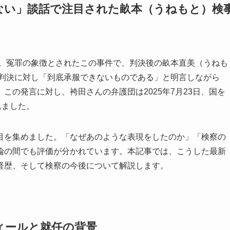
ない」談話で注目された畝本（うねもと）検
件。冤罪の象徴とされたこの事件で、判決後の畝本直美（うねも
。判決に対し「到底承服できないものである」と明言しながら
この発言に対し、袴田さんの弁護団は2025年7月23日、国を
れました。
目を集めました。「なぜあのような表現をしたのか」「検察の
論の間でも評価が分かれています。本記事では、こうした最新
経歴、そして検察の今後について解説します。
ィールと就任の背景