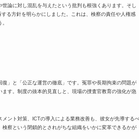
や世論に対し混乱を与えたという批判も根強くあります。そし
提訴する方針を明らかにしました。これは、検察の責任や人権感
う。
回復」と「公正な運営の徹底」です。冤罪や長期拘束の問題が
います。制度の抜本的見直しと、現場の捜査官教育の強化が急
メント対策、ICTの導入による業務改善も、彼女が先導する
、検察という閉鎖的とされがちな組織をいかに変革できるかが