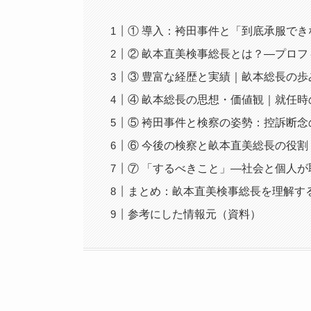
① 導入：袴田事件と「到底承服で
② 畝本直美検事総長とは？—プロ
③ 豊富な経歴と実績｜畝本総長の歩
④ 畝本総長の思想・価値観｜就任
⑤ 袴田事件と検察の姿勢：控訴断念
⑥ 今後の検察と畝本直美総長の役割
⑦ 「するべきこと」—社会と個人
まとめ：畝本直美検事総長を理解す
参考にした情報元（資料）