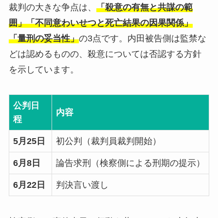
裁判の大きな争点は、
「殺意の有無と共謀の範
囲」「不同意わいせつと死亡結果の因果関係」
「量刑の妥当性」
の3点です。内田被告側は監禁な
どは認めるものの、殺意については否認する方針
を示しています。
公判日
内容
程
5月25日
初公判（裁判員裁判開始）
6月8日
論告求刑（検察側による刑期の提示）
6月22日
判決言い渡し