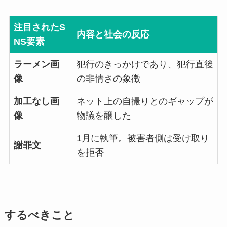
注目されたS
内容と社会の反応
NS要素
ラーメン画
犯行のきっかけであり、犯行直後
像
の非情さの象徴
加工なし画
ネット上の自撮りとのギャップが
像
物議を醸した
1月に執筆。被害者側は受け取り
謝罪文
を拒否
するべきこと