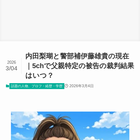
内田梨瑚と警部補伊藤雄貴の現在
2026
｜5chで父親特定の被告の裁判結果
3/04
はいつ？
2026年3月4日
話題の人物、プロフ・経歴・学歴