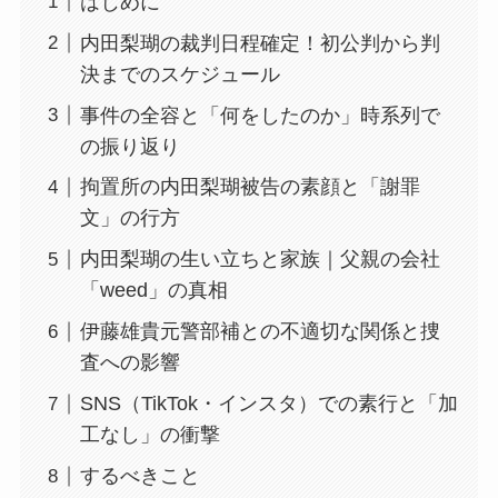
はじめに
内田梨瑚の裁判日程確定！初公判から判
決までのスケジュール
事件の全容と「何をしたのか」時系列で
の振り返り
拘置所の内田梨瑚被告の素顔と「謝罪
文」の行方
内田梨瑚の生い立ちと家族｜父親の会社
「weed」の真相
伊藤雄貴元警部補との不適切な関係と捜
査への影響
SNS（TikTok・インスタ）での素行と「加
工なし」の衝撃
するべきこと