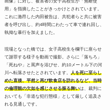
画像」に対し、被害者の女子高校生が「無断使
用」を指摘したことがきっかけとされています。
これに激昂した内田被告は、共犯者らと共に被害
者を呼び出し、約4時間にわたって車で連れ回し、
執拗な暴行を加えました。
現場となった橋では、女子高校生を欄干に座らせ
て謝罪する様子を動画で撮影。さらに「落ちろ」
「死ねや」と罵声を浴びせ、約10メートル下の河
川へ転落させたとされています。
人を死に至らし
めた直後、平然と再び飲食店を訪れるなど、当時
の倫理観の欠如を感じさせる振る舞い
は、裁判に
おいても「非道な犯行態様」として厳しく追及さ
れる見通しです。