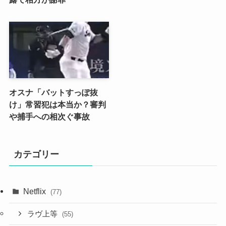
オスナ「バットすっぽ抜
け」常習犯は本当か？審判
や捕手への相次ぐ事故
カテゴリー
Netflix
(77)
ラヴ上等
(55)