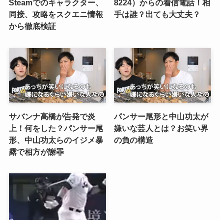
Steamでのキャラクター、
8224）からの着信電話！相
同接、攻略をスクエニ情報
手は誰？出ても大丈夫？
から徹底検証
サバンナ高橋が告発で炎
パンサー尾形と中山功太が
上！何をした？パンサー尾
嫌いな芸人とは？お笑い界
形、中山功太らのイジメ暴
の負の構造
露で相方が謝罪