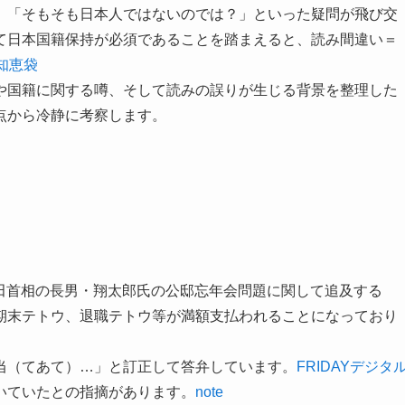
」「そもそも日本人ではないのでは？」といった疑問が飛び交
て日本国籍保持が必須であることを踏まえると、読み間違い＝
!知恵袋
や国籍に関する噂、そして読みの誤りが生じる背景を整理した
点から冷静に考察します。
、岸田首相の長男・翔太郎氏の公邸忘年会問題に関して追及する
期末テトウ、退職テトウ等が満額支払われることになっており
当（てあて）…」と訂正して答弁しています。
FRIDAYデジタ
いていたとの指摘があります。
note