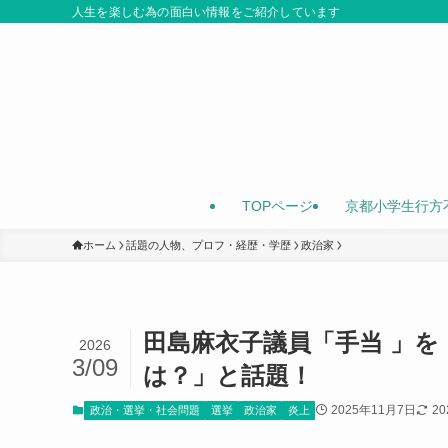
人生を楽しむ為の面白い情報をご紹介しています
TOPページ
京都小学生行方
ホーム
話題の人物、プロフ・経歴・学歴
政治家
田島麻衣子議員「手当 」
2026
3/09
は？」と話題！
2025年11月7日
2
政治・選挙・社会問題
選挙
政治家
炎上