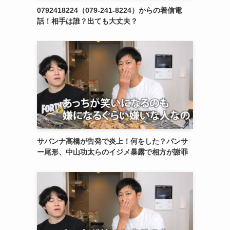
0792418224（079-241-8224）からの着信電
話！相手は誰？出ても大丈夫？
サバンナ高橋が告発で炎上！何をした？パンサ
ー尾形、中山功太らのイジメ暴露で相方が謝罪