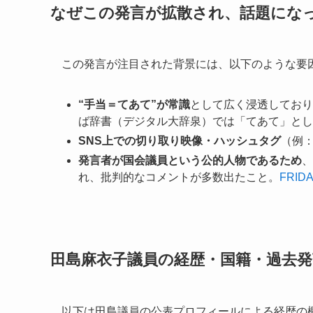
なぜこの発言が拡散され、話題にな
この発言が注目された背景には、以下のような要
“手当＝てあて”が常識
として広く浸透しており
ば辞書（デジタル大辞泉）では「てあて」とし
SNS上での切り取り映像・ハッシュタグ
（例：
発言者が国会議員という公的人物であるため
、
れ、批判的なコメントが多数出たこと。
FRI
田島麻衣子議員の経歴・国籍・過去
以下は田島議員の公表プロフィールによる経歴の