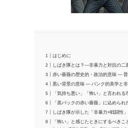
はじめに
しばき隊とは？―非暴力と対抗の二
赤い薔薇の歴史的・政治的意味 ― 
黒い背景の意味 ― パンク的美学と
「気持ち悪い」「怖い」と言われる理
「黒バックの赤い薔薇」に込められ
しばき隊が示した「非暴力×戦闘性
「怖い」と感じたときにするべきこ