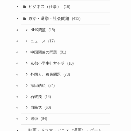
ビジネス（仕事）
(16)
政治・選挙・社会問題
(413)
(18)
NHK問題
(17)
ニュース
(81)
中国関連の問題
(18)
京都小学生行方不明
(73)
外国人、移民問題
(24)
深田萌絵
ま
(14)
石破茂
(60)
自民党
(94)
選挙
映画・ドラマ・アニメ（漫画）・ゲーム