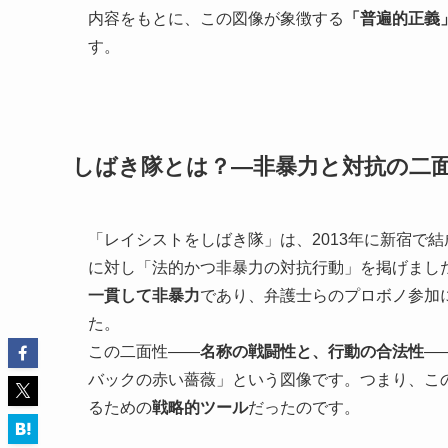
内容をもとに、この図像が象徴する
「普遍的正義
す。
しばき隊とは？―非暴力と対抗の二
「レイシストをしばき隊」は、2013年に新宿で
に対し「法的かつ非暴力の対抗行動」を掲げまし
一貫して非暴力
であり、弁護士らのプロボノ参加
た。
この二面性――
名称の戦闘性と、行動の合法性
―
バックの赤い薔薇」という図像です。つまり、こ
るための
戦略的ツール
だったのです。