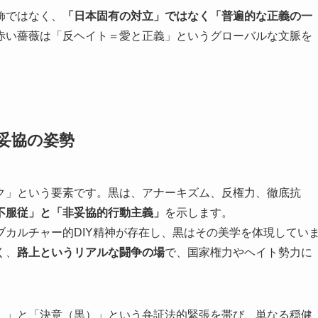
飾ではなく、
「日本固有の対立」ではなく「普遍的な正義の一
赤い薔薇は「反ヘイト＝愛と正義」というグローバルな文脈を
非妥協の姿勢
ク」という要素です。黒は、アナーキズム、反権力、徹底抗
不服従」と「非妥協的行動主義」
を示します。
カルチャー的DIY精神が存在し、黒はその美学を体現してい
く、
路上というリアルな闘争の場
で、国家権力やヘイト勢力に
）」と「決意（黒）」という弁証法的緊張を帯び、単なる穏健