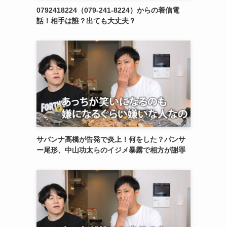
0792418224（079-241-8224）からの着信電
話！相手は誰？出ても大丈夫？
サバンナ高橋が告発で炎上！何をした？パンサ
ー尾形、中山功太らのイジメ暴露で相方が謝罪