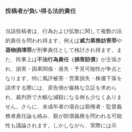
投稿者が負い得る法的責任
当該投稿者は、行為および拡散に関して複数の法
的責任を問われ得ます。例えば
威力業務妨害罪
や
器物損壊罪
が刑事責任として検討され得ます。ま
た、民事上は
不法行為責任（損害賠償）
が主張さ
れ、損害・因果関係・過失・予見可能性が争点と
なります。特に風評被害・営業損失・株価下落を
請求する際には、原告側が厳格な立証を求めら
れ、裁判所で大幅な減額になる例も少なくありま
せん。さらに、未成年者の場合は親権者・監督義
務者責任論も絡み、親が賠償義務を問われる可能
性も議論されます。しかしながら、実際には示