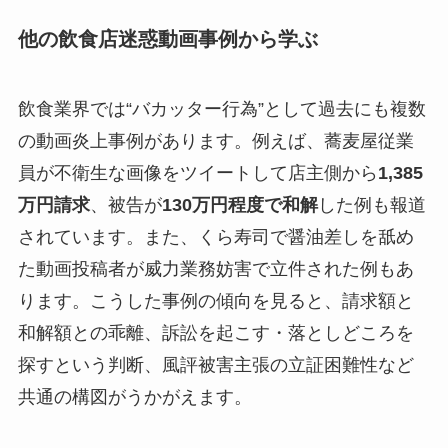
他の飲食店迷惑動画事例から学ぶ
飲食業界では“バカッター行為”として過去にも複数
の動画炎上事例があります。例えば、蕎麦屋従業
員が不衛生な画像をツイートして店主側から
1,385
万円請求
、被告が
130万円程度で和解
した例も報道
されています。また、くら寿司で醤油差しを舐め
た動画投稿者が威力業務妨害で立件された例もあ
ります。こうした事例の傾向を見ると、請求額と
和解額との乖離、訴訟を起こす・落としどころを
探すという判断、風評被害主張の立証困難性など
共通の構図がうかがえます。