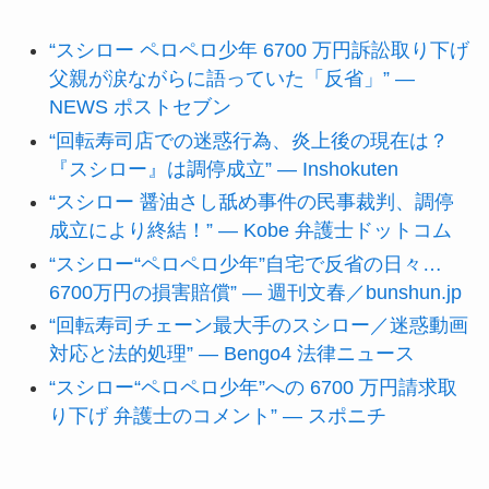
“スシロー ペロペロ少年 6700 万円訴訟取り下げ
父親が涙ながらに語っていた「反省」” —
NEWS ポストセブン
“回転寿司店での迷惑行為、炎上後の現在は？
『スシロー』は調停成立” — Inshokuten
“スシロー 醤油さし舐め事件の民事裁判、調停
成立により終結！” — Kobe 弁護士ドットコム
“スシロー“ペロペロ少年”自宅で反省の日々…
6700万円の損害賠償” — 週刊文春／bunshun.jp
“回転寿司チェーン最大手のスシロー／迷惑動画
対応と法的処理” — Bengo4 法律ニュース
“スシロー“ペロペロ少年”への 6700 万円請求取
り下げ 弁護士のコメント” — スポニチ