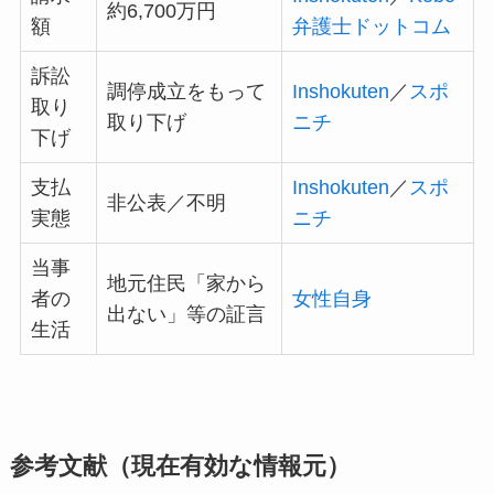
約6,700万円
額
弁護士ドットコム
訴訟
調停成立をもって
Inshokuten
／
スポ
取り
取り下げ
ニチ
下げ
支払
Inshokuten
／
スポ
非公表／不明
実態
ニチ
当事
地元住民「家から
者の
女性自身
出ない」等の証言
生活
参考文献（現在有効な情報元）