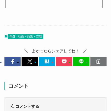
がら、俳優としても高く評価されています。1999年4月26日生まれ、愛知
県出身。彼は幼少期から海外生活を経験し、英語も堪能。BE:FIRSTでは
ダンスやボーカルに加え、その表現力でも注目を集めています。2024年
にはNHK朝ドラ「虎に翼」に出演し、演技力でも話題になりました。多
才な彼の活動は、音楽・ドラマ両方の分野で拡大を続けています。三山
凌輝の現在の彼女は山之内すず？熱愛報道の詳細三山...
俳優
結婚・熱愛・交際
よかったらシェアしてね！
コメント
コメントする