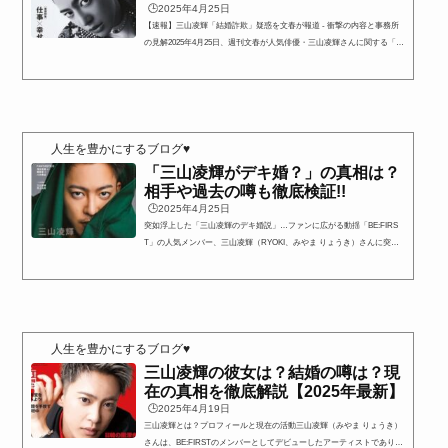
🕒️2025年4月25日
【速報】三山凌輝「結婚詐欺」疑惑を文春が報道 - 衝撃の内容と事務所
の見解2025年4月25日、週刊文春が人気俳優・三山凌輝さんに関する「結
婚詐欺」疑惑を報じ、大きな波紋を呼んでいます。記事によれば、三山
さんは複数の女性と交際し、結婚を前提とした関係を築きながら金銭的
な援助を受け、その後一方的に関係を解消したとされています。文春オ
ンラインでは、被害者とされる女性の具体的な証言や、LINEのやり取り
の一部などが公開されており、その生々しい内容に多くのファンやメデ
ィアが衝撃を受けています。報道を受け、三山さん...
人生を豊かにするブログ♥
「三山凌輝がデキ婚？」の真相は？
相手や過去の噂も徹底検証!!
🕒️2025年4月25日
突如浮上した「三山凌輝のデキ婚説」…ファンに広がる動揺「BE:FIRS
T」の人気メンバー、三山凌輝（RYOKI、みやま りょうき）さんに突如
として浮上した“デキ婚説”。これまで大きなスキャンダルもなく、実力
と魅力で着実にファンを増やしてきた彼だけに、この噂はファンの間で
衝撃をもって受け止められました。「まさか結婚してた？」「相手は
誰？」「妊娠って本当？」と、SNS上では様々な憶測が飛び交い、真偽
不明の情報が拡散する事態に。とくに2025年初頭、ある匿名アカウント
が投稿した“過去の交際・妊娠匂わせ”とされる内容が一気に...
人生を豊かにするブログ♥
三山凌輝の彼女は？結婚の噂は？現
在の真相を徹底解説【2025年最新】
🕒️2025年4月19日
三山凌輝とは？プロフィールと現在の活動三山凌輝（みやま りょうき）
さんは、BE:FIRSTのメンバーとしてデビューしたアーティストでありな