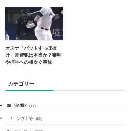
オスナ「バットすっぽ抜
け」常習犯は本当か？審判
や捕手への相次ぐ事故
カテゴリー
Netflix
(77)
ラヴ上等
(55)