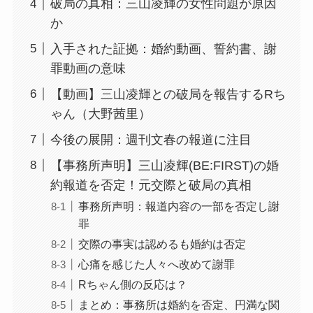
破局の真相：三山凌輝の女性問題が原因
か
入手された証拠：婚約動画、誓約書、謝
罪動画の意味
【動画】三山凌輝との破局を報告するRち
ゃん（大野茜里）
今後の展開：週刊文春の報道に注目
【事務所声明】三山凌輝(BE:FIRST)の婚
約報道を否定！元交際と破局の真相
事務所声明：報道内容の一部を否定し謝
罪
交際の事実は認めるも婚約は否定
心痛を感じた人々へ改めて謝罪
Rちゃん側の反応は？
まとめ：事務所は婚約を否定、円満な関