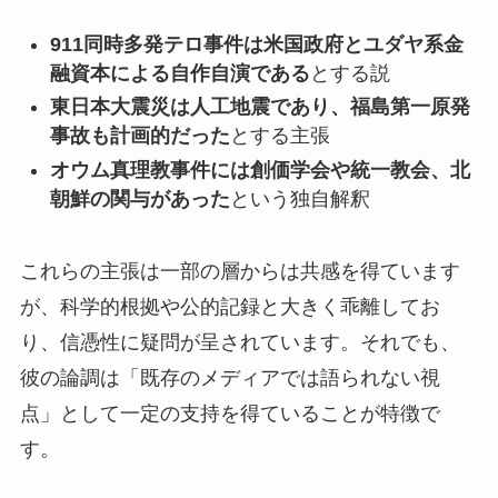
911同時多発テロ事件は米国政府とユダヤ系金
融資本による自作自演である
とする説
東日本大震災は人工地震であり、福島第一原発
事故も計画的だった
とする主張
オウム真理教事件には創価学会や統一教会、北
朝鮮の関与があった
という独自解釈
これらの主張は一部の層からは共感を得ています
が、科学的根拠や公的記録と大きく乖離してお
り、信憑性に疑問が呈されています。それでも、
彼の論調は「既存のメディアでは語られない視
点」として一定の支持を得ていることが特徴で
す。