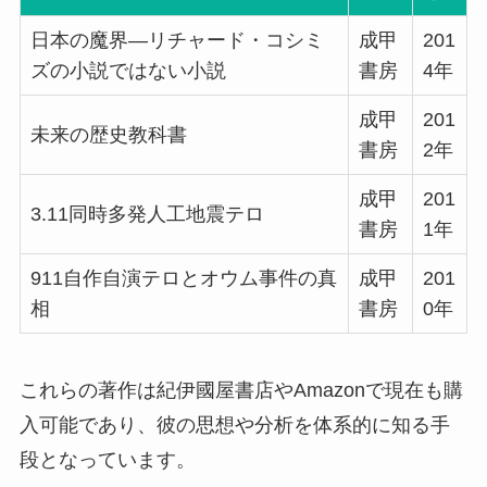
日本の魔界―リチャード・コシミ
成甲
201
ズの小説ではない小説
書房
4年
成甲
201
未来の歴史教科書
書房
2年
成甲
201
3.11同時多発人工地震テロ
書房
1年
911自作自演テロとオウム事件の真
成甲
201
相
書房
0年
これらの著作は紀伊國屋書店やAmazonで現在も購
入可能であり、彼の思想や分析を体系的に知る手
段となっています。