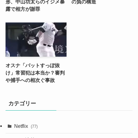
形、中山功太らのイジメ暴
の負の構造
露で相方が謝罪
オスナ「バットすっぽ抜
け」常習犯は本当か？審判
や捕手への相次ぐ事故
カテゴリー
Netflix
(77)