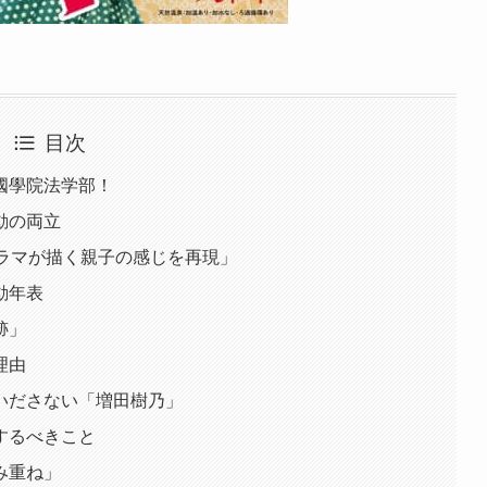
目次
國學院法学部！
動の両立
ドラマが描く親子の感じを再現」
動年表
跡」
理由
いださない「増田樹乃」
するべきこと
み重ね」