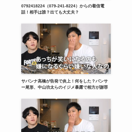
0792418224（079-241-8224）からの着信電
話！相手は誰？出ても大丈夫？
サバンナ高橋が告発で炎上！何をした？パンサ
ー尾形、中山功太らのイジメ暴露で相方が謝罪