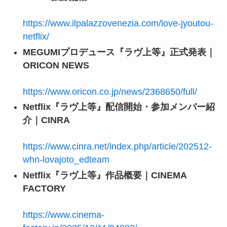
https://www.ilpalazzovenezia.com/love-jyoutou-
netflix/
MEGUMIプロデュース『ラヴ上等』正式発表｜
ORICON NEWS
https://www.oricon.co.jp/news/2368650/full/
Netflix『ラヴ上等』配信開始・参加メンバー紹
介｜CINRA
https://www.cinra.net/index.php/article/202512-
whn-lovajoto_edteam
Netflix『ラヴ上等』作品概要｜CINEMA
FACTORY
https://www.cinema-