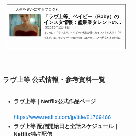
名前・年齢・職業・キャッチコピーに加え、確認できる範囲で公式イン
スタグラム情報も一覧で整理しています。情報...
人生を豊かにするブログ♥
「ラヴ上等」ベイビー（Baby）の
インスタ情報：塗装業タレントの全
貌とは？
🕒️2025年12月8日
はじめに：「ラヴ上等」ベイビーの素顔が見れるインスタが人気！『ラ
ヴ上等』は、ヤンキーや社会の枠からはみ出してきた男女が本気の恋愛
に向き合う姿を描く人気の恋愛バラエティー番組です。荒々しさの中に
ある不器用な優しさや、素直な感情のぶつかり合いが見どころで、他の
恋愛番組とは一線を画すリアルさが支持されています。そんな『ラヴ上
等』に“ベイビー”として出演し、率直で飾らない言動と存在感で注目を
集めているのが彼女です。「ラヴ上等のベイビー」として広く知られる
ことになった彼女ですが、番組での姿とはまた違った...
ラヴ上等 公式情報・参考資料一覧
ラヴ上等｜Netflix公式作品ページ
https://www.netflix.com/jp/title/81769466
ラヴ上等 配信開始日と全話スケジュール｜
Netflix独占配信