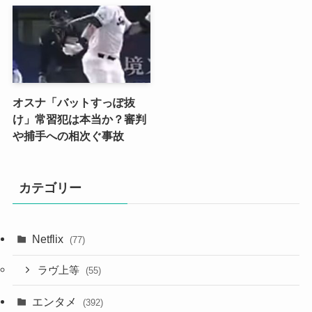
オスナ「バットすっぽ抜
け」常習犯は本当か？審判
や捕手への相次ぐ事故
カテゴリー
Netflix
(77)
ラヴ上等
(55)
エンタメ
(392)