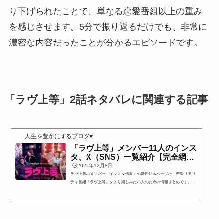
り下げられたことで、単なる恋愛番組以上の重み
を感じさせます。5分で振り返るだけでも、非常に
濃密な内容だったことが分かるエピソードです。
「ラヴ上等」2話ネタバレに関連する記事
人生を豊かにするブログ♥
「ラヴ上等」メンバー11人のインス
タ、X（SNS）一覧紹介【完全網
羅】
🕒️2025年12月8日
ラヴ上等のメンバー「インスタ情報」の活用法本ページは、恋愛リアリ
ティ番組『ラヴ上等』をより楽しみたい人のための情報まとめです。特
に、次のような方に役立つ内容となっています。 『ラヴ上等』に出演す
るメンバーを事前に把握しておきたい人 配信を見ながら出演者のプロフ
ィールを確認したい人 推しメンを見つけたい・深掘りしたい人 出演者の
公式インスタグラム（SNS）をフォローしたい人出演メンバー全11人の