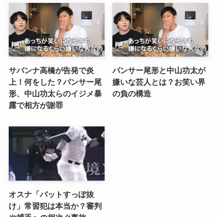
サバンナ高橋が告発で炎
パンサー尾形と中山功太が
上！何をした？パンサー尾
嫌いな芸人とは？お笑い界
形、中山功太らのイジメ暴
の負の構造
露で相方が謝罪
オスナ「バットすっぽ抜
け」常習犯は本当か？審判