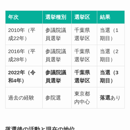
年次
選挙種別
選挙区
結果
2010年（平
参議院議
千葉県
当選（1
成22年）
員選挙
選挙区
期目）
2016年（平
参議院議
千葉県
当選（2
成28年）
員選挙
選挙区
期目）
2022年（令
参議院議
千葉県
当選（3
和4年）
員選挙
選挙区
期目）
東京都
過去の経験
参院選
落選
あり
内中心
落選後の活動と現在の地位