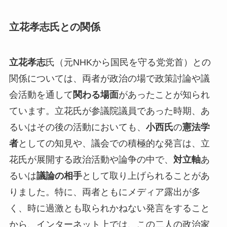
立花孝志氏との関係
立花孝志
氏（元NHKから国民を守る党党首）との
関係については、両者が政治の場で政策討論や議
会活動を通して
関わる場面
があったことが知られ
ています。立花氏が参議院議員であった時期、あ
るいはその後の活動においても、
小西氏
の
憲法学
者
としての知見や、議会での積極的な発言は、立
花氏が展開する政治活動や論争の中で、
対立軸
あ
るいは
議論の相手
として取り上げられることがあ
りました。特に、両者ともにメディア露出が多
く、時に過激とも取られかねない発言をすること
から、インターネット上では、この二人の政治家