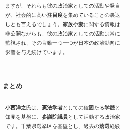
ますが、それらも彼の政治家としての活動や発言
が、社会的に高い
注目度
を集めていることの裏返
しとも言えるでしょう。
家族
や
妻
に関する情報は
非公開ながらも、彼の政治家としての活動は常に
監視され、その言動一つ一つが日本の政治動向に
影響を与え続けています。
まとめ
小西洋之
氏は、
憲法学者
としての確固たる
学歴
と
知見を基盤に、
参議院議員
として活動する政治家
です。千葉県選挙区を基盤とし、過去の
落選
経験