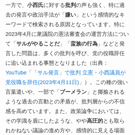
一方で、
小西氏
に対する
批判
の声も強く、特に過
去の発言や政治手法が「
嫌い
」という感情的なキ
ーワードで検索される原因となっています。特に
2023年4月に衆議院の憲法審査会の運営方法につい
て「
サルがやることだ
」「
蛮族の行為
」などと発
言した問題は、多くの批判を呼び、党の役職辞任
に追い込まれる事態となりました（出典：
YouTube「「サル発言」で批判 立憲・小西議員が
党役職を辞任(2023年4月11日)」
）。この種の強い
言葉遣いや、一部で「
ブーメラン
」と揶揄される
ような過去の言動との矛盾が、批判層からの不信
感を高めています。また、政策論争においては、
その学識を盾にしたような、やや
高圧的
とも取ら
れかねない議論の進め方や、感情的に見える場面