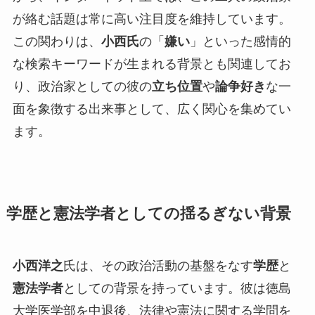
が絡む話題は常に高い注目度を維持しています。
この関わりは、
小西氏
の「
嫌い
」といった感情的
な検索キーワードが生まれる背景とも関連してお
り、政治家としての彼の
立ち位置
や
論争好き
な一
面を象徴する出来事として、広く関心を集めてい
ます。
学歴と憲法学者としての揺るぎない背景
小西洋之
氏は、その政治活動の基盤をなす
学歴
と
憲法学者
としての背景を持っています。彼は徳島
大学医学部を中退後、法律や憲法に関する学問を