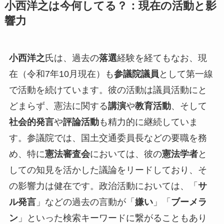
小西洋之は今何してる？：現在の活動と影
響力
小西洋之
氏は、過去の
落選
経験を経てもなお、現
在（令和7年10月現在）も
参議院議員
として第一線
で活動を続けています。彼の活動は議員活動にと
どまらず、憲法に関する
講演
や
教育活動
、そして
社会的発言
や
評論活動
も精力的に継続していま
す。参議院では、国土交通委員長などの要職を務
め、特に
憲法審査会
においては、彼の
憲法学者
と
しての知見を活かした議論をリードしており、そ
の影響力は健在です。政治活動においては、「
サ
ル発言
」などの過去の言動が「
嫌い
」「
ブーメラ
ン
」といった検索キーワードに繋がることもあり