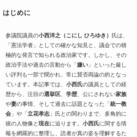
はじめに
参議院議員の
小西洋之（こにし ひろゆき）
氏は、
「憲法学者」としての確かな知見と、議会での積
極的な発言で知られる政治家です。しかし、その
政治手法や過去の言動から「
嫌い
」といった厳し
い評判も一部で聞かれ、常に賛否両論の的となっ
ています。本記事では、
小西氏
の議員としての経
歴から、注目の
選挙区
、
学歴
、公にされない
家族
や
妻
の事情、そして過去に話題となった「
統一教
会
」や「
立花孝志
」氏との関わりまで、多角的に
彼の人物像と
現在
に迫ります。
小西氏
に関する情
報を網羅的に整理し、読者が真の姿を理解するた