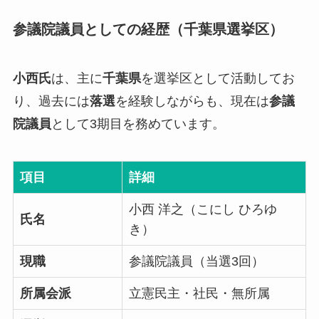
参議院議員としての経歴（千葉県選挙区）
小西氏
は、主に
千葉県
を選挙区として活動してお
り、過去には
落選
を経験しながらも、現在は
参議
院議員
として3期目を務めています。
項目
詳細
小西 洋之（こにし ひろゆ
氏名
き）
現職
参議院議員（当選3回）
所属会派
立憲民主・社民・無所属