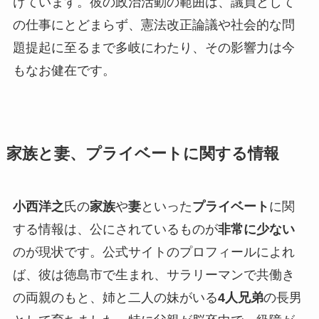
けています。彼の政治活動の範囲は、議員として
の仕事にとどまらず、憲法改正論議や社会的な問
題提起に至るまで多岐にわたり、その影響力は今
もなお健在です。
家族と妻、プライベートに関する情報
小西洋之
氏の
家族
や
妻
といった
プライベート
に関
する情報は、公にされているものが
非常に少ない
のが現状です。公式サイトのプロフィールによれ
ば、彼は徳島市で生まれ、サラリーマンで共働き
の両親のもと、姉と二人の妹がいる
4人兄弟
の長男