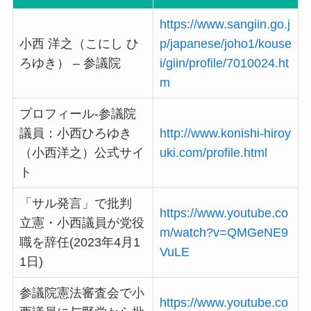
https://www.sangiin.go.j
小西 洋之（こにし ひ
p/japanese/joho1/kouse
ろゆき） – 参議院
i/giin/profile/7010024.ht
m
プロフィール-参議院
議員：小西ひろゆき
http://www.konishi-hiroy
（小西洋之）公式サイ
uki.com/profile.html
ト
「サル発言」で批判
https://www.youtube.co
立憲・小西議員が党役
m/watch?v=QMGeNE9
職を辞任(2023年4月1
VuLE
1日)
参議院憲法審査会で小
https://www.youtube.co