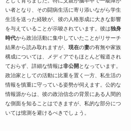
として育ちました。特に父親が脳卒中で一級障が
い者となり、その闘病生活に寄り添いながら学生
生活を送った経験が、彼の人格形成に大きな影響
を与えていることが示唆されています。彼は
独身
時代
から政治活動に集中していたことがリサーチ
結果から読み取れますが、
現在
の
妻
の有無や家族
構成については、メディアでもほとんど報道され
ておらず、詳細な情報は
非公開
となっています。
政治家としての活動に比重を置く一方、私生活の
情報を慎重に守っている姿勢が伺えます。公的な
情報源からは、彼の政治信念の背景にある人間的
な側面を知ることはできますが、私的な部分につ
いては憶測を避けるべきでしょう。