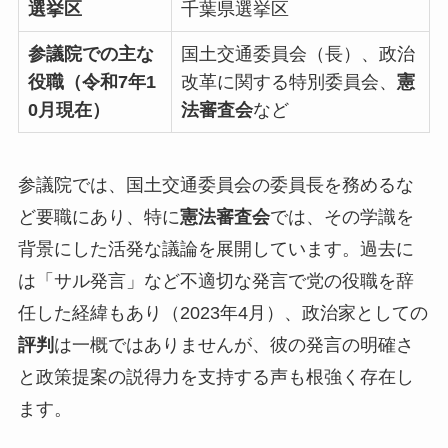
選挙区
千葉県選挙区
参議院での主な
国土交通委員会（長）、政治
役職（令和7年1
改革に関する特別委員会、
憲
0月現在）
法審査会
など
参議院では、国土交通委員会の委員長を務めるな
ど要職にあり、特に
憲法審査会
では、その学識を
背景にした活発な議論を展開しています。過去に
は「サル発言」など不適切な発言で党の役職を辞
任した経緯もあり（2023年4月）、政治家としての
評判
は一概ではありませんが、彼の発言の明確さ
と政策提案の説得力を支持する声も根強く存在し
ます。