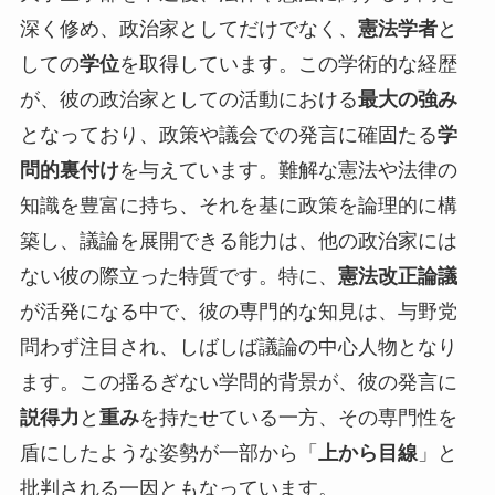
深く修め、政治家としてだけでなく、
憲法学者
と
しての
学位
を取得しています。この学術的な経歴
が、彼の政治家としての活動における
最大の強み
となっており、政策や議会での発言に確固たる
学
問的裏付け
を与えています。難解な憲法や法律の
知識を豊富に持ち、それを基に政策を論理的に構
築し、議論を展開できる能力は、他の政治家には
ない彼の際立った特質です。特に、
憲法改正論議
が活発になる中で、彼の専門的な知見は、与野党
問わず注目され、しばしば議論の中心人物となり
ます。この揺るぎない学問的背景が、彼の発言に
説得力
と
重み
を持たせている一方、その専門性を
盾にしたような姿勢が一部から「
上から目線
」と
批判される一因ともなっています。