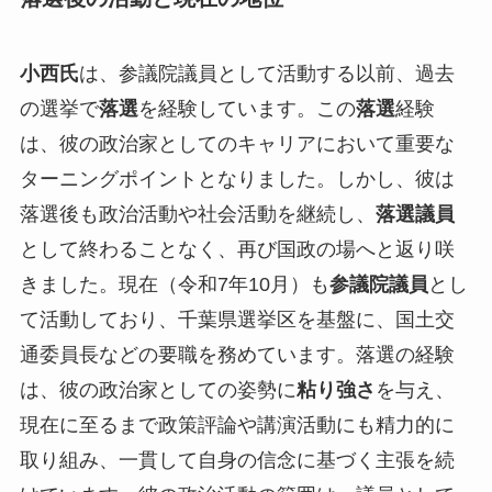
小西氏
は、参議院議員として活動する以前、過去
の選挙で
落選
を経験しています。この
落選
経験
は、彼の政治家としてのキャリアにおいて重要な
ターニングポイントとなりました。しかし、彼は
落選後も政治活動や社会活動を継続し、
落選議員
として終わることなく、再び国政の場へと返り咲
きました。現在（令和7年10月）も
参議院議員
とし
て活動しており、千葉県選挙区を基盤に、国土交
通委員長などの要職を務めています。落選の経験
は、彼の政治家としての姿勢に
粘り強さ
を与え、
現在に至るまで政策評論や講演活動にも精力的に
取り組み、一貫して自身の信念に基づく主張を続