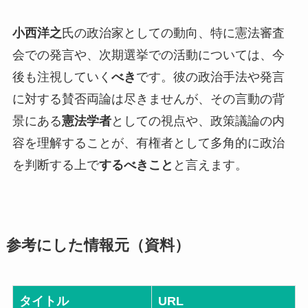
小西洋之
氏の政治家としての動向、特に憲法審査
会での発言や、次期選挙での活動については、今
後も注視していく
べき
です。彼の政治手法や発言
に対する賛否両論は尽きませんが、その言動の背
景にある
憲法学者
としての視点や、政策議論の内
容を理解することが、有権者として多角的に政治
を判断する上で
するべきこと
と言えます。
参考にした情報元（資料）
タイトル
URL