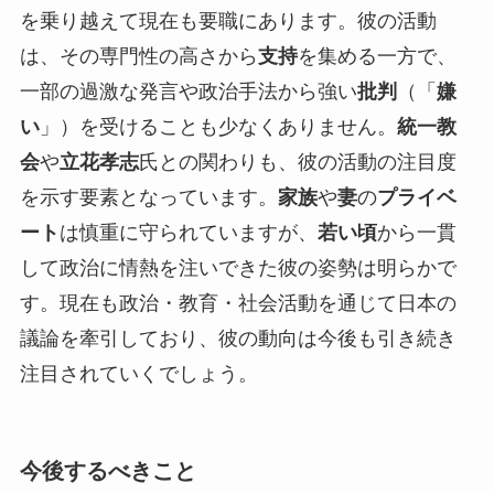
を乗り越えて現在も要職にあります。彼の活動
は、その専門性の高さから
支持
を集める一方で、
一部の過激な発言や政治手法から強い
批判
（「
嫌
い
」）を受けることも少なくありません。
統一教
会
や
立花孝志
氏との関わりも、彼の活動の注目度
を示す要素となっています。
家族
や
妻
の
プライベ
ート
は慎重に守られていますが、
若い頃
から一貫
して政治に情熱を注いできた彼の姿勢は明らかで
す。現在も政治・教育・社会活動を通じて日本の
議論を牽引しており、彼の動向は今後も引き続き
注目されていくでしょう。
今後するべきこと