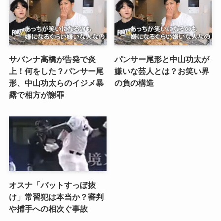
サバンナ高橋が告発で炎
パンサー尾形と中山功太が
上！何をした？パンサー尾
嫌いな芸人とは？お笑い界
形、中山功太らのイジメ暴
の負の構造
露で相方が謝罪
オスナ「バットすっぽ抜
け」常習犯は本当か？審判
や捕手への相次ぐ事故