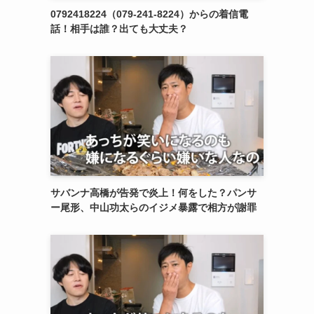
0792418224（079-241-8224）からの着信電
話！相手は誰？出ても大丈夫？
サバンナ高橋が告発で炎上！何をした？パンサ
ー尾形、中山功太らのイジメ暴露で相方が謝罪