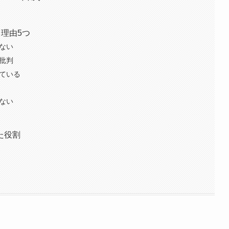
る理由5つ
えない
う批判
している
いない
た役割