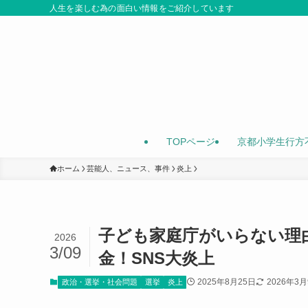
人生を楽しむ為の面白い情報をご紹介しています
TOPページ
京都小学生行方
ホーム
芸能人、ニュース、事件
炎上
子ども家庭庁がいらない理
2026
3/09
金！SNS大炎上
2025年8月25日
2026年3
政治・選挙・社会問題
選挙
炎上