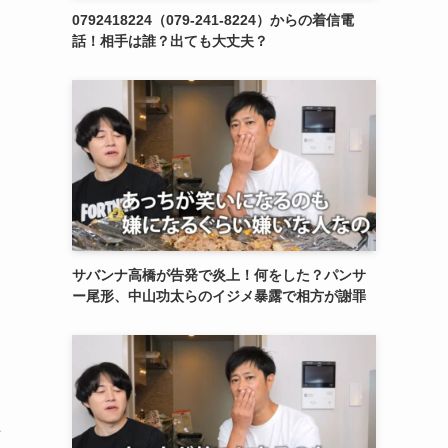
0792418224（079-241-8224）からの着信電
話！相手は誰？出ても大丈夫？
サバンナ高橋が告発で炎上！何をした？パンサ
ー尾形、中山功太らのイジメ暴露で相方が謝罪
た