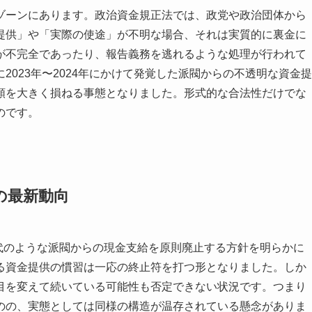
ゾーンにあります。政治資金規正法では、政党や政治団体から
提供」や「実際の使途」が不明な場合、それは実質的に裏金に
が不完全であったり、報告義務を逃れるような処理が行われて
023年〜2024年にかけて発覚した派閥からの不透明な資金提
頼を大きく損ねる事態となりました。形式的な合法性だけでな
のです。
の最新動向
餅代のような派閥からの現金支給を原則廃止する方針を明らかに
る資金提供の慣習は一応の終止符を打つ形となりました。しか
目を変えて続いている可能性も否定できない状況です。つまり
のの、実態としては同様の構造が温存されている懸念がありま