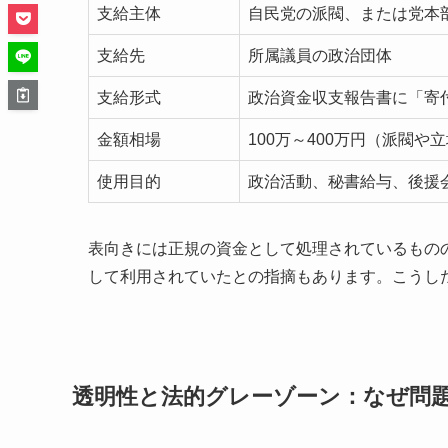
支給主体
自民党の派閥、または党本
支給先
所属議員の政治団体
支給形式
政治資金収支報告書に「寄
金額相場
100万～400万円（派閥や
使用目的
政治活動、秘書給与、後援
表向きには正規の資金として処理されているもの
して利用されていたとの指摘もあります。こうし
透明性と法的グレーゾーン：なぜ問