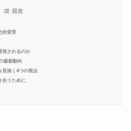
目次
史的背景
題視されるのか
点の最新動向
を見抜く4つの視点
き合うために