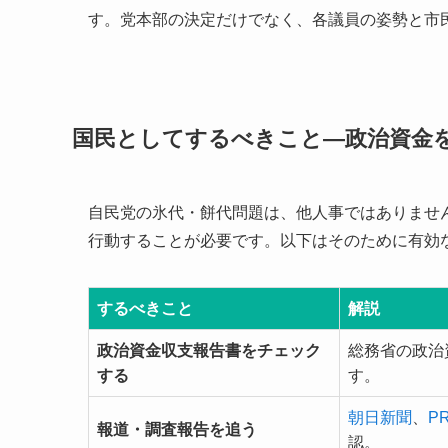
す。党本部の決定だけでなく、各議員の姿勢と市
国民としてするべきこと―政治資金
自民党の氷代・餅代問題は、他人事ではありませ
行動することが必要です。以下はそのために有効
するべきこと
解説
政治資金収支報告書をチェック
総務省の政治
する
す。
朝日新聞
、
P
報道・調査報告を追う
認。