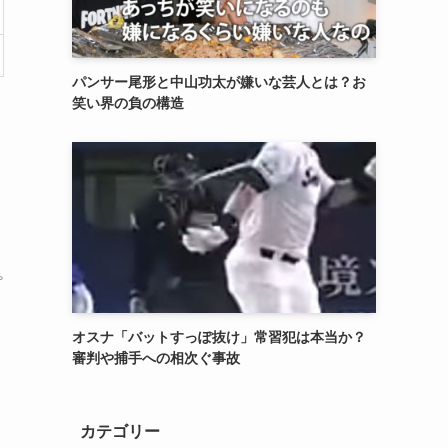
パンサー尾形と中山功太が嫌いな芸人とは？お
笑い界の負の構造
プ
て
オスナ「バットすっぽ抜け」常習犯は本当か？
審判や捕手への相次ぐ事故
カテゴリー