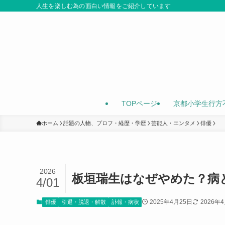
人生を楽しむ為の面白い情報をご紹介しています
TOPページ
京都小学生行方
ホーム
話題の人物、プロフ・経歴・学歴
芸能人・エンタメ
俳優
2026
板垣瑞生はなぜやめた？病
4/01
2025年4月25日
2026年
俳優
引退・脱退・解散
訃報・病状