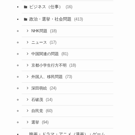
ビジネス（仕事）
(16)
政治・選挙・社会問題
(413)
(18)
NHK問題
(17)
ニュース
(81)
中国関連の問題
(18)
京都小学生行方不明
(73)
外国人、移民問題
(24)
深田萌絵
(14)
石破茂
(60)
自民党
(94)
選挙
ら
映画・ドラマ・アニメ（漫画）・ゲーム