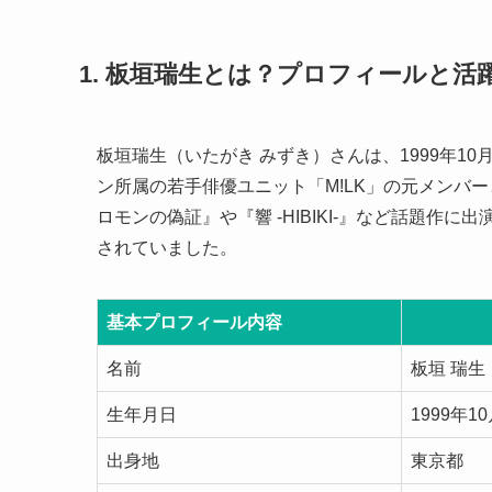
1. 板垣瑞生とは？プロフィールと活
板垣瑞生（いたがき みずき）さんは、1999年1
ン所属の若手俳優ユニット「M!LK」の元メンバ
ロモンの偽証』や『響 -HIBIKI-』など話題
されていました。
基本プロフィール内容
名前
板垣 瑞生
生年月日
1999年1
出身地
東京都