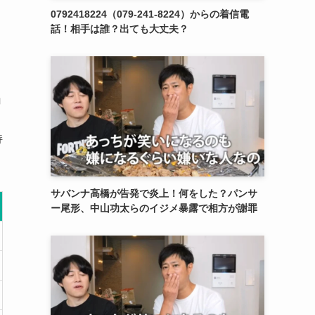
0792418224（079-241-8224）からの着信電
話！相手は誰？出ても大丈夫？
ョ
持
サバンナ高橋が告発で炎上！何をした？パンサ
ー尾形、中山功太らのイジメ暴露で相方が謝罪