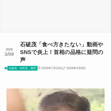
石破茂「食べ方きたない」動画や
2026
SNSで炎上！首相の品格に疑問の
3/09
声
2025年7月29日
2026年3月9日
石破茂
自民党
選挙