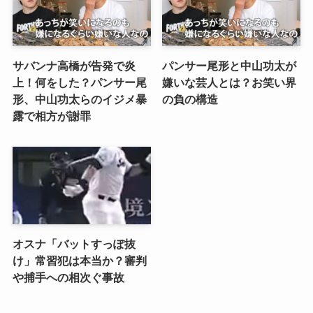
サバンナ高橋が告発で炎
パンサー尾形と中山功太が
上！何をした？パンサー尾
嫌いな芸人とは？お笑い界
形、中山功太らのイジメ暴
の負の構造
露で相方が謝罪
オスナ「バットすっぽ抜
け」常習犯は本当か？審判
や捕手への相次ぐ事故