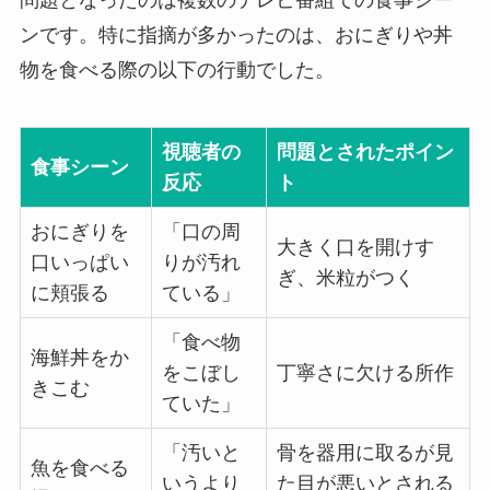
ンです。特に指摘が多かったのは、おにぎりや丼
物を食べる際の以下の行動でした。
視聴者の
問題とされたポイン
食事シーン
反応
ト
おにぎりを
「口の周
大きく口を開けす
口いっぱい
りが汚れ
ぎ、米粒がつく
に頬張る
ている」
「食べ物
海鮮丼をか
をこぼし
丁寧さに欠ける所作
きこむ
ていた」
「汚いと
骨を器用に取るが見
魚を食べる
いうより
た目が悪いとされる