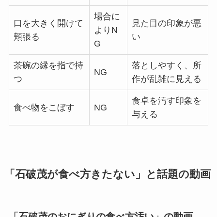
場合に
口を大きく開けて
見た目の印象が悪
よりN
頬張る
い
G
茶碗の縁を指で持
落としやすく、所
NG
つ
作が乱雑に見える
食卓を汚す印象を
食べ物をこぼす
NG
与える
「石破茂が食べ方きたない」と話題の動画
「石破茂のおにぎりの食べ方汚い」の動画