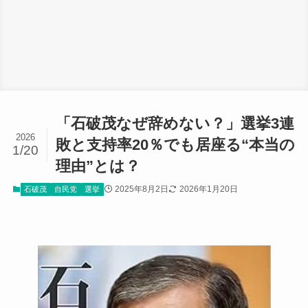
「石破茂なぜ辞めない？」選挙3連
2026
敗と支持率20％でも居座る“本当の
1/20
理由”とは？
2025年8月2日
2026年1月20日
石破茂
自民党
選挙