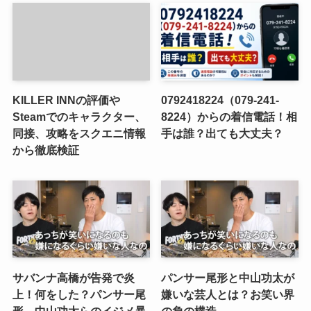
KILLER INNの評価や
0792418224（079-241-
Steamでのキャラクター、
8224）からの着信電話！相
同接、攻略をスクエニ情報
手は誰？出ても大丈夫？
から徹底検証
サバンナ高橋が告発で炎
パンサー尾形と中山功太が
上！何をした？パンサー尾
嫌いな芸人とは？お笑い界
形、中山功太らのイジメ暴
の負の構造