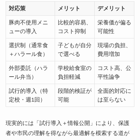
対応策
メリット
デメリット
豚肉不使用メニ
比較的容易、
栄養価が偏る
ューの導入
コスト抑制
可能性
選択制（通常食
子どもが自分
現場の負担、
＋ハラール食）
で選べる
費用増加
外部委託（ハラ
学校給食室の
コスト高、公
ール弁当）
負担軽減
平性論争
試行的導入（特
段階的検証が
全面的対応に
定校・週1回）
可能
は至らない
現実的には「試行導入＋情報公開」により、保護
者や市民の理解を得ながら最適解を模索する道が