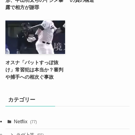
露で相方が謝罪
オスナ「バットすっぽ抜
け」常習犯は本当か？審判
や捕手への相次ぐ事故
カテゴリー
Netflix
(77)