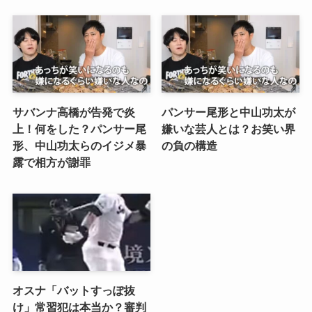
サバンナ高橋が告発で炎
パンサー尾形と中山功太が
上！何をした？パンサー尾
嫌いな芸人とは？お笑い界
形、中山功太らのイジメ暴
の負の構造
露で相方が謝罪
オスナ「バットすっぽ抜
け」常習犯は本当か？審判