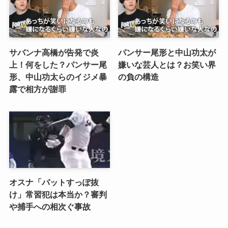
サバンナ高橋が告発で炎
パンサー尾形と中山功太が
上！何をした？パンサー尾
嫌いな芸人とは？お笑い界
形、中山功太らのイジメ暴
の負の構造
露で相方が謝罪
オスナ「バットすっぽ抜
け」常習犯は本当か？審判
や捕手への相次ぐ事故