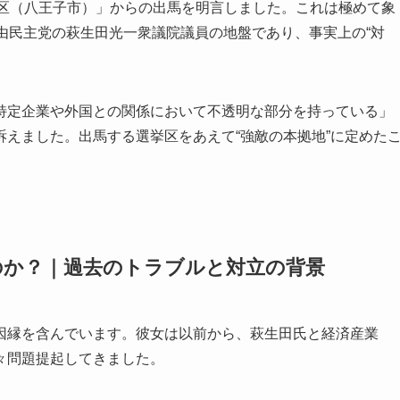
東京25区（八王子市）」からの出馬を明言しました。これは極めて象
由民主党の萩生田光一衆議院議員の地盤であり、事実上の“対
特定企業や外国との関係において不透明な部分を持っている」
えました。出馬する選挙区をあえて“強敵の本拠地”に定めた
。
のか？｜過去のトラブルと対立の背景
因縁を含んでいます。彼女は以前から、萩生田氏と経済産業
々問題提起してきました。