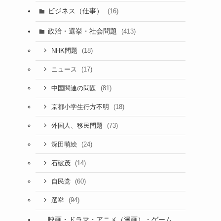
ビジネス（仕事）
(16)
政治・選挙・社会問題
(413)
(18)
NHK問題
(17)
ニュース
こ
(81)
中国関連の問題
(18)
京都小学生行方不明
(73)
外国人、移民問題
(24)
深田萌絵
(14)
石破茂
(60)
自民党
(94)
選挙
映画・ドラマ・アニメ（漫画）・ゲーム