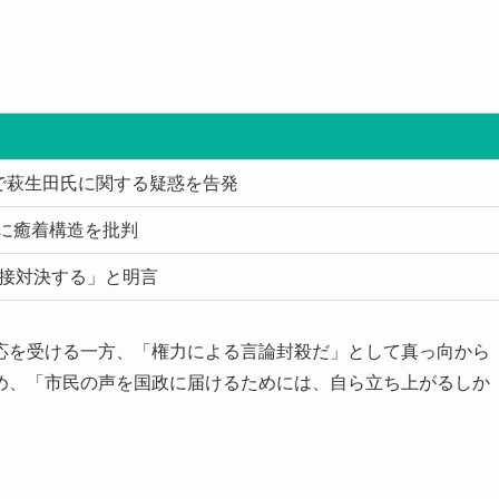
ter）で萩生田氏に関する疑惑を告発
に癒着構造を批判
直接対決する」と明言
応を受ける一方、「権力による言論封殺だ」として真っ向から
め、「市民の声を国政に届けるためには、自ら立ち上がるしか