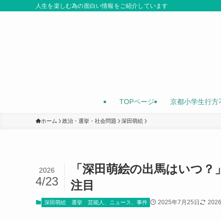
人生を楽しむ為の面白い情報をご紹介しています
TOPページ
京都小学生行方
ホーム
政治・選挙・社会問題
深田萌絵
「深田萌絵の出馬はいつ？
2026
4/23
注目
2025年7月25日
202
深田萌絵
選挙
芸能人、ニュース、事件