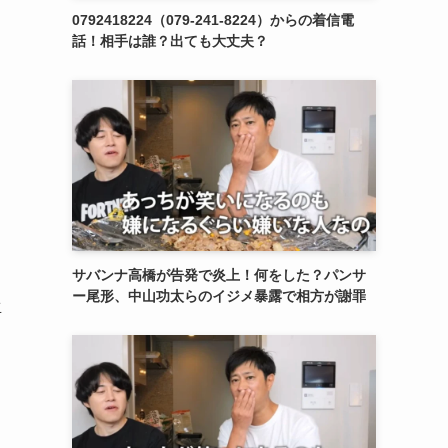
0792418224（079-241-8224）からの着信電
話！相手は誰？出ても大丈夫？
サバンナ高橋が告発で炎上！何をした？パンサ
ー尾形、中山功太らのイジメ暴露で相方が謝罪
生