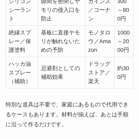
シリコン
隙間を密閉しヤ
カインズ
300
シーラン
モリの侵入口を
／コーナ
～80
ト
防止
ン
0円
絶縁スプ
基板に直接ヤモ
モノタロ
1000
レー／保
リが触れないた
ウ／Ama
～20
護塗料
めの予防
zon
00円
ハッカ油
ドラッグ
忌避剤としての
約30
スプレー
ストア／
補助効果
0円
（補助）
楽天
特別な道具は不要で、家庭にあるもので代用でき
るケースもあります。材料が揃えば、あとは手順
に沿って作るだけです。