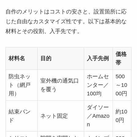
自作のメリットはコストの安さと、設置箇所に応
じた自由なカスタマイズ性です。以下は基本的な
材料とその役割、入手先です。
価格
材料名
目的
入手先例
帯
防虫ネッ
ホームセ
500
室外機の通気口
ト（網戸
ンター／
～10
を覆う
用）
100均
00円
ダイソー
結束バン
約10
ネット固定
／Amazo
ド
0円
n