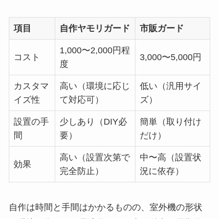
項目
自作ヤモリガード
市販ガード
1,000〜2,000円程
コスト
3,000〜5,000円
度
カスタマ
高い（環境に応じ
低い（汎用サイ
イズ性
て対応可）
ズ）
設置の手
少しあり（DIY必
簡単（取り付け
間
要）
だけ）
高い（設置次第で
中〜高（設置状
効果
完全防止）
況に依存）
自作は時間と手間はかかるものの、室外機の形状