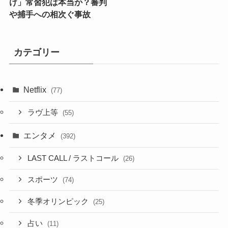
け」常習犯は本当か？審判
や捕手への相次ぐ事故
カテゴリー
Netflix
(77)
ラヴ上等
(55)
エンタメ
(392)
LAST CALL / ラストコール
(26)
スポーツ
(74)
冬季オリンピック
(25)
占い
(11)