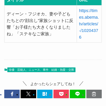
タイトル
URL
https://tim
ディーン・フジオカ、妻や子ども
es.abema.
たちとの“顔出し”家族ショットに反
tv/articles/
響「お子様たち大きくなりました
-/1020437
ね」「ステキなご家族」
6
俳優
芸能人、ニュース、事件
結婚・熱愛・交際
よかったらシェアしてね！