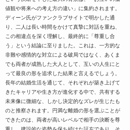
値観や将来への考え方の違い」に集約されます。
ディーン氏がファンクラブサイトで明かした通
り、二人は長い時間をかけて真摯に対話を重ね、
この相違点を深く理解し、最終的に「尊重し合
う」という結論に至りました。これは、一方的な
非難や感情的な対立による破局ではなく、あくま
でも両者が成熟した大人として、互いの人生にと
って最良の形を追求した結果と言えるでしょう。
長年の結婚生活を通じて、それぞれが築き上げて
きたキャリアや生き方が進化する中で、共有する
未来像に微細な、しかし決定的なズレが生じたも
のと推察されます。円満な離婚の形を選ぶことが
できたのは、両者が高いレベルで相手の決断を尊
重し、建設的な姿勢を保ち続けた証左であり、そ