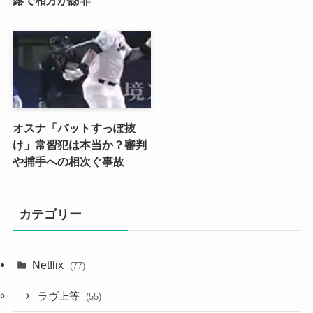
オスナ「バットすっぽ抜
け」常習犯は本当か？審判
や捕手への相次ぐ事故
カテゴリー
Netflix
(77)
ラヴ上等
(55)