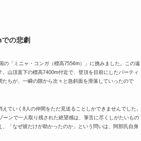
mでの悲劇
国の「ミニャ・コンガ（標高7556m）」に挑みました。この遠
。山頂直下の標高7400m付近で、登頂を目前にしたパーティ
間たちが、一瞬の隙から次々と急斜面を滑落していったので
消えていく8人の仲間をただ見送ることしかできませんでした
スゾーンで一人取り残された絶望感は、筆舌に尽くしがたいもの
え、「なぜ彼だけが助かったのか」という問いは、阿部氏自身