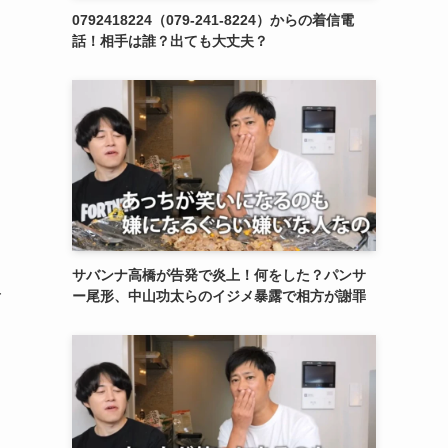
0792418224（079-241-8224）からの着信電
話！相手は誰？出ても大丈夫？
サバンナ高橋が告発で炎上！何をした？パンサ
一
ー尾形、中山功太らのイジメ暴露で相方が謝罪