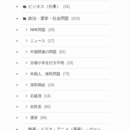
ビジネス（仕事）
(16)
政治・選挙・社会問題
(413)
(18)
NHK問題
(17)
ニュース
(81)
中国関連の問題
(18)
京都小学生行方不明
(73)
外国人、移民問題
(24)
深田萌絵
(14)
石破茂
。
(60)
自民党
(94)
選挙
映画・ドラマ・アニメ（漫画）・ゲーム