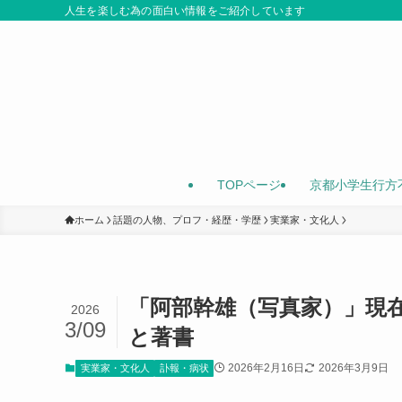
人生を楽しむ為の面白い情報をご紹介しています
TOPページ
京都小学生行方
ホーム
話題の人物、プロフ・経歴・学歴
実業家・文化人
「阿部幹雄（写真家）」現
2026
3/09
と著書
2026年2月16日
2026年3月9日
実業家・文化人
訃報・病状