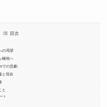
目次
への渇望
ら極地へ
0mでの悲劇
藤と現在
書
こと
デート