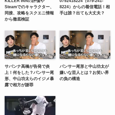
KILLER INNの評価や
0792418224（079-241-
Steamでのキャラクター、
8224）からの着信電話！相
同接、攻略をスクエニ情報
手は誰？出ても大丈夫？
から徹底検証
サバンナ高橋が告発で炎
パンサー尾形と中山功太が
上！何をした？パンサー尾
嫌いな芸人とは？お笑い界
形、中山功太らのイジメ暴
の負の構造
露で相方が謝罪