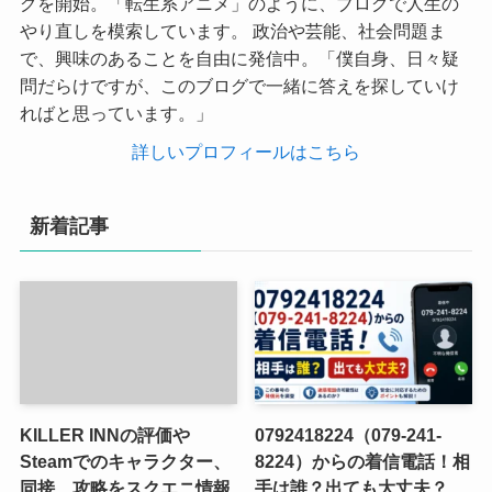
グを開始。「転生系アニメ」のように、ブログで人生の
やり直しを模索しています。 政治や芸能、社会問題ま
で、興味のあることを自由に発信中。「僕自身、日々疑
問だらけですが、このブログで一緒に答えを探していけ
ればと思っています。」
詳しいプロフィールはこちら
新着記事
KILLER INNの評価や
0792418224（079-241-
Steamでのキャラクター、
8224）からの着信電話！相
同接、攻略をスクエニ情報
手は誰？出ても大丈夫？