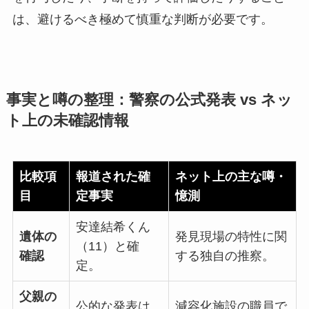
は、避けるべき極めて慎重な判断が必要です。
事実と噂の整理：警察の公式発表 vs ネッ
ト上の未確認情報
比較項
報道された確
ネット上の主な噂・
目
定事実
憶測
安達結希くん
遺体の
発見現場の特性に関
（11）と確
確認
する独自の推察。
定。
父親の
公的な発表は
減容化施設の職員で