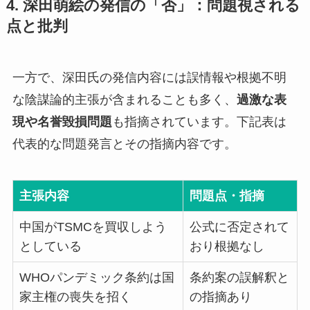
4. 深田萌絵の発信の「否」：問題視される
点と批判
一方で、深田氏の発信内容には誤情報や根拠不明
な陰謀論的主張が含まれることも多く、
過激な表
現や名誉毀損問題
も指摘されています。下記表は
代表的な問題発言とその指摘内容です。
主張内容
問題点・指摘
中国がTSMCを買収しよう
公式に否定されて
としている
おり根拠なし
WHOパンデミック条約は国
条約案の誤解釈と
家主権の喪失を招く
の指摘あり