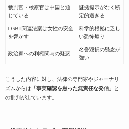
裁判官・検察官は中国と通
証拠提示がなく断
じている
定的過ぎる
LGBT関連法案は女性の安全
科学的根拠に乏し
を脅かす
い恐怖煽り
名誉毀損の懸念が
政治家への利権関与の疑惑
強い
こうした内容に対し、法律の専門家やジャーナリ
ズムからは
「事実確認を怠った無責任な発信」
と
の批判が出ています。