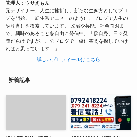
管理人：ウサえもん
元デザイナー、人生に挫折し、新たな生き方としてブロ
グを開始。「転生系アニメ」のように、ブログで人生の
やり直しを模索しています。 政治や芸能、社会問題ま
で、興味のあることを自由に発信中。「僕自身、日々疑
問だらけですが、このブログで一緒に答えを探していけ
ればと思っています。」
詳しいプロフィールはこちら
新着記事