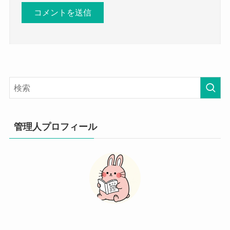
管理人プロフィール