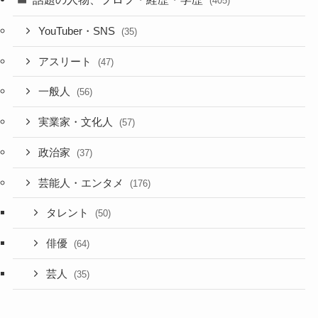
(405)
YouTuber・SNS
(35)
アスリート
(47)
一般人
(56)
実業家・文化人
(57)
政治家
(37)
芸能人・エンタメ
(176)
タレント
(50)
俳優
(64)
芸人
(35)