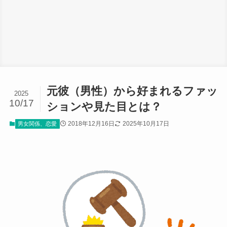
元彼（男性）から好まれるファッ
2025
10/17
ションや見た目とは？
2018年12月16日
2025年10月17日
男女関係、恋愛