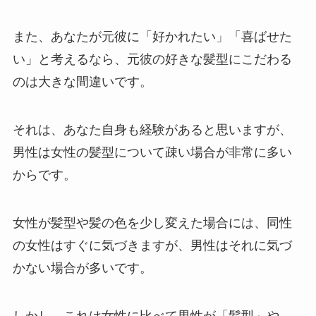
また、あなたが元彼に「好かれたい」「喜ばせた
い」と考えるなら、元彼の好きな髪型にこだわる
のは大きな間違いです。
それは、あなた自身も経験があると思いますが、
男性は女性の髪型について疎い場合が非常に多い
からです。
女性が髪型や髪の色を少し変えた場合には、同性
の女性はすぐに気づきますが、男性はそれに気づ
かない場合が多いです。
しかし、これは女性に比べて男性が「髪型」や