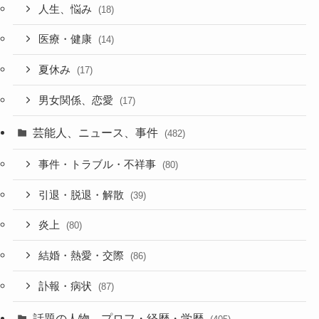
人生、悩み
(18)
医療・健康
(14)
夏休み
(17)
男女関係、恋愛
(17)
芸能人、ニュース、事件
(482)
事件・トラブル・不祥事
(80)
引退・脱退・解散
(39)
炎上
(80)
結婚・熱愛・交際
(86)
訃報・病状
(87)
話題の人物、プロフ・経歴・学歴