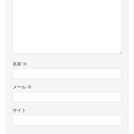
名前
※
メール
※
サイト