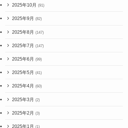
2025年10月
(91)
2025年9月
(82)
2025年8月
(147)
2025年7月
(147)
2025年6月
(99)
2025年5月
(41)
2025年4月
(60)
2025年3月
(2)
2025年2月
(3)
2025年1月
(1)