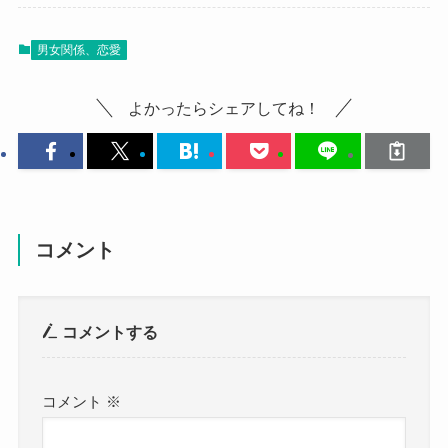
男女関係、恋愛
よかったらシェアしてね！
コメント
コメントする
コメント
※