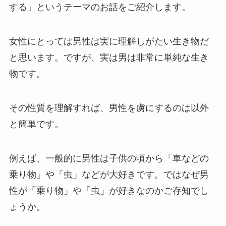
する」というテーマのお話をご紹介します。
女性にとっては男性は実に理解しがたい生き物だ
と思います。ですが、実は男は非常に単純な生き
物です。
その性質を理解すれば、男性を虜にするのは以外
と簡単です。
例えば、一般的に男性は子供の頃から「車などの
乗り物」や「虫」などが大好きです。ではなぜ男
性が「乗り物」や「虫」が好きなのかご存知でし
ょうか。