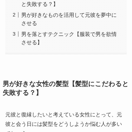
と失敗する？】
男が好きなものを活用して元彼を夢中に
させる
男を落とすテクニック【服装で男を欲情
させる】
男が好きな女性の髪型【髪型にこだわると
失敗する？】
元彼と復縁したいと考えている女性にとって、元
彼と会う日には髪型をどうしようか悩む人が多い