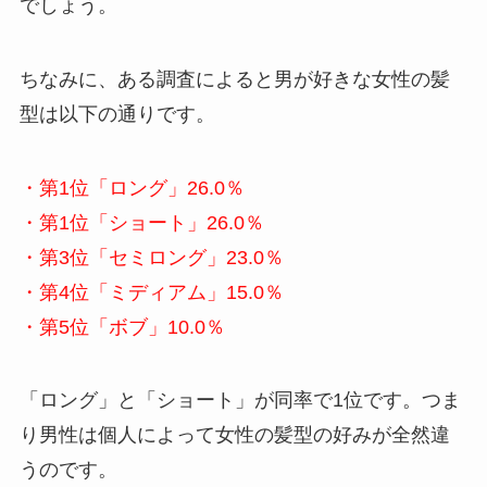
でしょう。
ちなみに、ある調査によると男が好きな女性の髪
型は以下の通りです。
・第1位「ロング」26.0％
・第1位「ショート」26.0％
・第3位「セミロング」23.0％
・第4位「ミディアム」15.0％
・第5位「ボブ」10.0％
「ロング」と「ショート」が同率で1位です。つま
り男性は個人によって女性の髪型の好みが全然違
うのです。