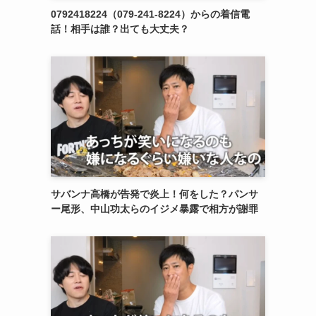
0792418224（079-241-8224）からの着信電
話！相手は誰？出ても大丈夫？
サバンナ高橋が告発で炎上！何をした？パンサ
ー尾形、中山功太らのイジメ暴露で相方が謝罪